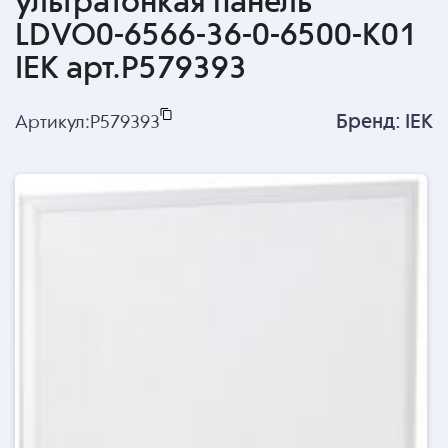
ультратонкая панель
LDVO0-6566-36-0-6500-K01
IEK арт.P579393
Бренд:
IEK
Артикул:
P579393