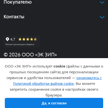
Покупателю
Контакты
© 2026 ООО «ЭК ЗИП»
ООО «ЭК ЗИП» использует
cookie
(файлы с данными о
Политика конфиденциальности
прошлых посещениях сайта) для персонализации
сервисов и удобства пользователей —
ознакомьтесь с
Разработка и продвижение
. Вы можете
Политикой обработки файлов cookie
запретить сохранение cookie в настройках своего
браузера.
Да, я согласен