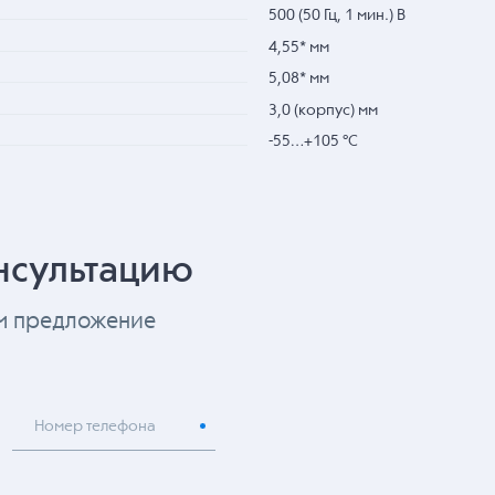
500 (50 Гц, 1 мин.) В
4,55* мм
5,08* мм
3,0 (корпус) мм
-55…+105 °С
нсультацию
ем предложение
Номер телефона