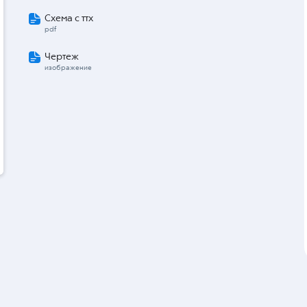
Схема с ттх
pdf
Чертеж
изображение