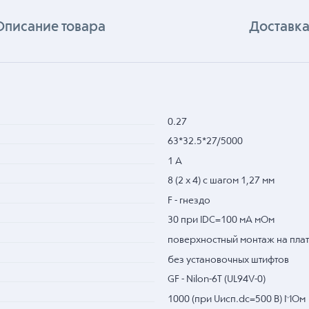
Описание товара
Доставка
0.27
63*32.5*27/5000
1 А
8 (2 x 4) с шагом 1,27 мм
F - гнездо
30 при IDC=100 мА мОм
поверхностный монтаж на плат
без установочных штифтов
GF - Nilon-6T (UL94V-0)
1000 (при Uисп.dc=500 В) МОм