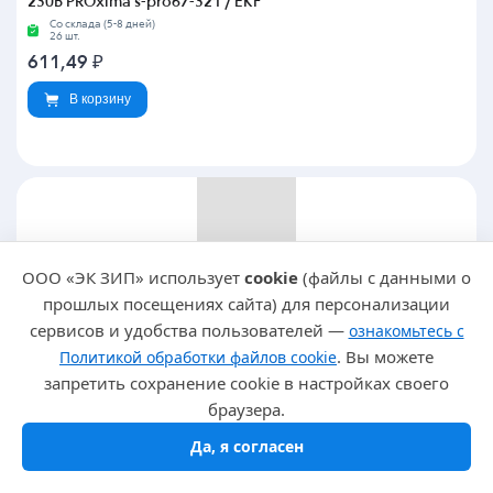
230В PROxima s-pro67-321 / EKF
Со склада (5-8 дней)
26 шт.
611,49
₽
В корзину
ООО «ЭК ЗИП» использует
cookie
(файлы с данными о
Артикул: P739256
прошлых посещениях сайта) для персонализации
Светоарматура Лампа зеленая сигнальная S-Pro67 19 мм
сервисов и удобства пользователей —
ознакомьтесь с
24В PROxima s-pro67-322 / EKF
. Вы можете
Политикой обработки файлов cookie
Со склада (5-8 дней)
244 шт.
запретить сохранение cookie в настройках своего
608,49
₽
браузера.
В корзину
Да, я согласен