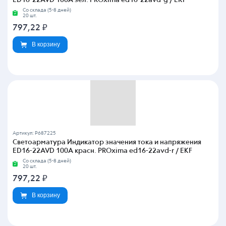
Со склада (5-8 дней)
20 шт.
797,22
₽
В корзину
Артикул: P687225
Светоарматура Индикатор значения тока и напряжения
ED16-22AVD 100А красн. PROxima ed16-22avd-r / EKF
Со склада (5-8 дней)
20 шт.
797,22
₽
В корзину