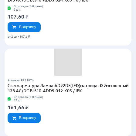
24В AC/DC BLS10-ADDS-024-K05-16 / IEK
Со склада (5-8 дней)
5 шт.
107,60
₽
В корзину
от 2 шт
-
107.6 ₽
Артикул: P711876
Светоарматура Лампа AD22DS(LED)матрица d22мм желтый
12В AC/DC BLS10-ADDS-012-K05 / IEK
Со склада (5-8 дней)
17 шт.
161,66
₽
В корзину