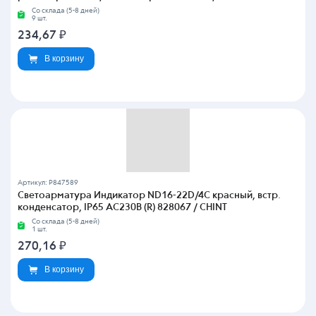
Со склада (5-8 дней)
9 шт.
234,67
₽
В корзину
Артикул: P847589
Светоарматура Индикатор ND16-22D/4C красный, встр.
конденсатор, IP65 АС230В (R) 828067 / CHINT
Со склада (5-8 дней)
1 шт.
270,16
₽
В корзину