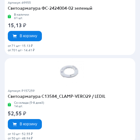
Артикул: 69955
Светоарматура ФС-2424004-02 зеленый
В наличии
61 шт.
15,13
₽
В корзину
от 71 шт
-
15.13 ₽
от 701 шт
-
14.41 ₽
Артикул: P157259
Светоарматура C13584_CLAMP-VERO29 / LEDIL
Со склада (5-8 дней)
14 шт.
52,55
₽
В корзину
от 10 шт
-
52.55 ₽
от 50 шт
-
48.94 ₽