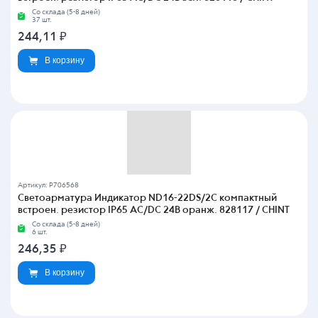
Со склада (5-8 дней)
37 шт.
244,11
₽
В корзину
Артикул: P706568
Светоарматура Индикатор ND16-22DS/2C компактный
встроен. резистор IP65 AC/DC 24В оранж. 828117 / CHINT
Со склада (5-8 дней)
6 шт.
246,35
₽
В корзину