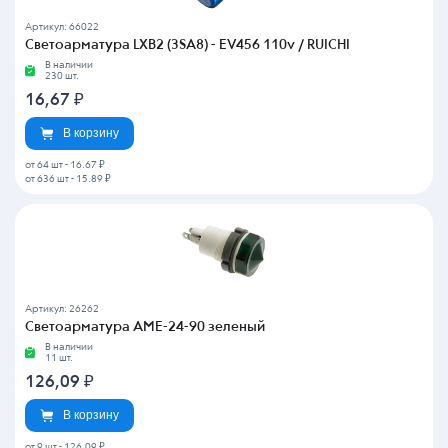
Артикул: 66022
Светоарматура LXB2 (3SA8) - EV456 110v / RUICHI
В наличии
230 шт.
16,67
₽
В корзину
от 64 шт
-
16.67 ₽
от 636 шт
-
15.89 ₽
Артикул: 26262
Светоарматура АМЕ-24-90 зеленый
В наличии
11 шт.
126,09
₽
В корзину
от 9 шт
-
126.09 ₽