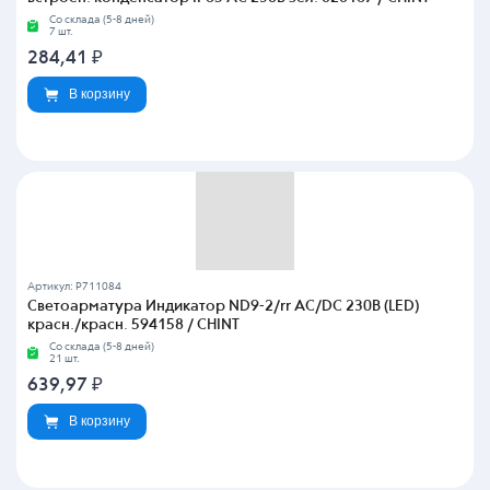
Со склада (5-8 дней)
7 шт.
284,41
₽
В корзину
Артикул: P711084
Светоарматура Индикатор ND9-2/rr AC/DC 230В (LED)
красн./красн. 594158 / CHINT
Со склада (5-8 дней)
21 шт.
639,97
₽
В корзину