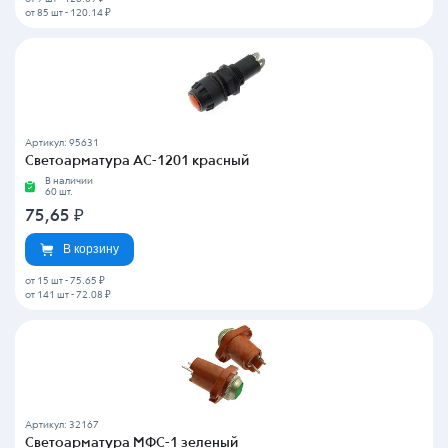
от 85 шт
-
120.14 ₽
Артикул: 95631
Светоарматура АС-1201 красный
В наличии
60 шт.
75,65
₽
В корзину
от 15 шт
-
75.65 ₽
от 141 шт
-
72.08 ₽
Артикул: 32167
Светоарматура МФС-1 зеленый