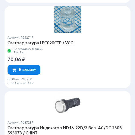
Артикул: P552717
Светоарматура LPC020CTP / VCC
Со склада (5-8 дней)
1 641 шт.
70,06
₽
В корзину
от 30 шт
-
70.06 ₽
от 118 шт
-
64.41 ₽
Артикул: P687237
Светоарматура Индикатор ND16-22D/2 бел. AC/DC 230В
593073 / CHINT