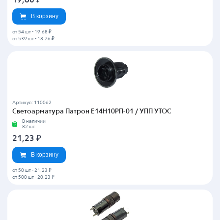
19,68
₽
В корзину
от 54 шт
-
19.68 ₽
от 539 шт
-
18.76 ₽
Артикул: 110062
Светоарматура Патрон Е14Н10РП-01 / УПП УТОС
В наличии
82 шт.
21,23
₽
В корзину
от 50 шт
-
21.23 ₽
от 500 шт
-
20.23 ₽