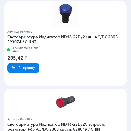
Артикул: P547802
Светоарматура Индикатор ND16-22D/2 син. AC/DC 230В
593074 / CHINT
Со склада (5-8 дней)
44 шт.
205,42
₽
В корзину
Артикул: P656897
Светоарматура Индикатор ND16-22D/2C встроен.
резистор IP65 AC/DC 230В красн. 828019 / CHINT