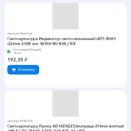
Артикул: P663164
Светоарматура Индикатор светосигнальный LAY5-BU63
d22мм 230В зел. BLS50-BU-K06 / IEK
Со склада (5-8 дней)
18 шт.
192,35
₽
В корзину
Артикул: P745174
Светоарматура Лампа AD16DS(LED)матрица d16мм желтый