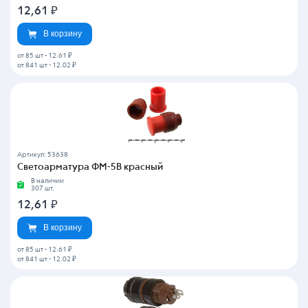
12,61
₽
В корзину
от 85 шт
-
12.61 ₽
от 841 шт
-
12.02 ₽
Артикул: 53638
Светоарматура ФМ-5В красный
В наличии
307 шт.
12,61
₽
В корзину
от 85 шт
-
12.61 ₽
от 841 шт
-
12.02 ₽