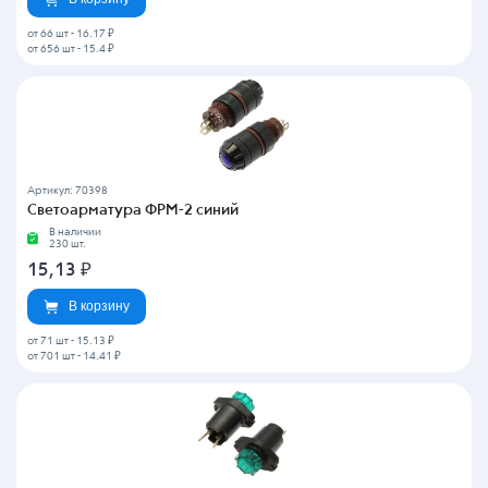
от 66 шт
-
16.17 ₽
от 656 шт
-
15.4 ₽
Артикул: 70398
Светоарматура ФРМ-2 синий
В наличии
230 шт.
15,13
₽
В корзину
от 71 шт
-
15.13 ₽
от 701 шт
-
14.41 ₽