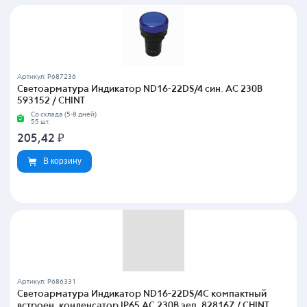
Артикул: P687236
Светоарматура Индикатор ND16-22DS/4 син. AC 230В
593152 / CHINT
Со склада (5-8 дней)
55 шт.
205,42
₽
В корзину
Артикул: P686331
Светоарматура Индикатор ND16-22DS/4C компактный
встроен. конденсатор IP65 AC 230В зел. 828167 / CHINT