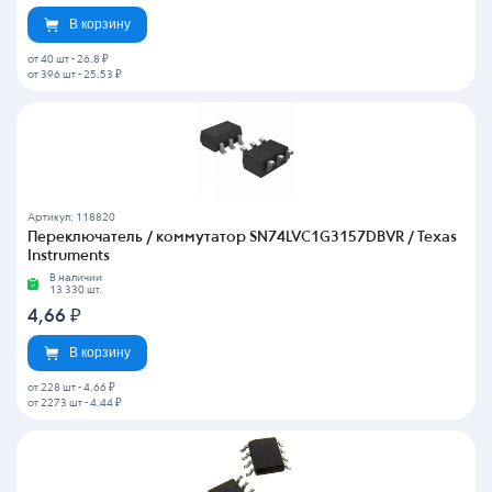
В корзину
от 40 шт
-
26.8 ₽
от 396 шт
-
25.53 ₽
Артикул: 118820
Переключатель / коммутатор SN74LVC1G3157DBVR / Texas
Instruments
В наличии
13 330 шт.
4,66
₽
В корзину
от 228 шт
-
4.66 ₽
от 2273 шт
-
4.44 ₽