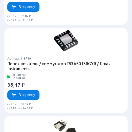
В корзину
от 33 шт
-
32.87 ₽
от 323 шт
-
31.32 ₽
Артикул: 118716
Переключатель / коммутатор TS3A5018RGYR / Texas
Instruments
В наличии
2 580 шт.
38,17
₽
В корзину
от 28 шт
-
38.17 ₽
от 278 шт
-
36.37 ₽