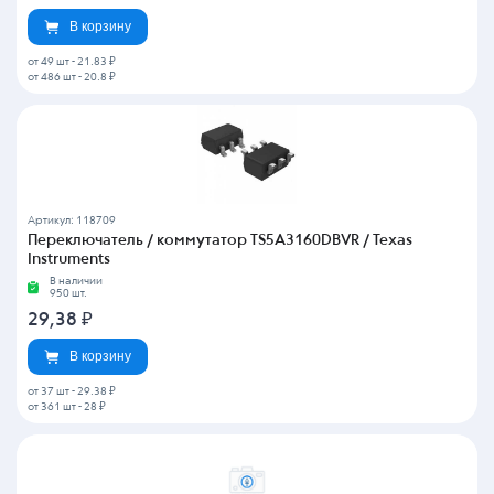
В корзину
от 49 шт
-
21.83 ₽
от 486 шт
-
20.8 ₽
Артикул: 118709
Переключатель / коммутатор TS5A3160DBVR / Texas
Instruments
В наличии
950 шт.
29,38
₽
В корзину
от 37 шт
-
29.38 ₽
от 361 шт
-
28 ₽