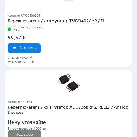
Артикул: UT-00106001
Переключатель / коммутатор TS3V340RGYR / TI
Со склада (3-7 дней)
93 шт.
59,57
₽
В корзину
от 17 шт
-
59.57 ₽
от 175 шт
-
57.19 ₽
Артикул: 111572
Переключатель / коммутатор ADG736BRMZ-REEL7 / Analog
Devices
Цену уточняйте
В производстве 1 000 шт
Под заказ