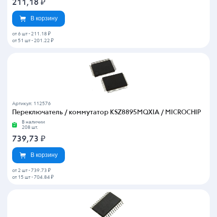
211,18
₽
В корзину
от 6 шт
-
211.18 ₽
от 51 шт
-
201.22 ₽
Артикул: 112576
Переключатель / коммутатор KSZ8895MQXIA / MICROCHIP
В наличии
208 шт.
739,73
₽
В корзину
от 2 шт
-
739.73 ₽
от 15 шт
-
704.84 ₽