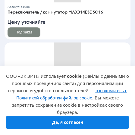
Артикул: 64086
Переключатель / коммутатор MAX314ESE SO16
Цену уточняйте
Под заказ
Артикул: 64087
ООО «ЭК ЗИП» использует
cookie
(файлы с данными о
Переключатель / коммутатор MAX333EWP SO20-300
прошлых посещениях сайта) для персонализации
Цену уточняйте
сервисов и удобства пользователей —
ознакомьтесь с
. Вы можете
Политикой обработки файлов cookie
Под заказ
запретить сохранение cookie в настройках своего
браузера.
Да, я согласен