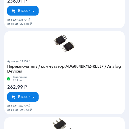
236,01
₽
В корзину
от 5 шт
-
236.01 ₽
от 45 шт
-
224.88 ₽
Артикул: 111575
Переключатель / коммутатор ADG884BRMZ-REEL7 / Analog
Devices
В наличии
241 шт.
262,99
₽
В корзину
от 5 шт
-
262.99 ₽
от 41 шт
-
250.58 ₽