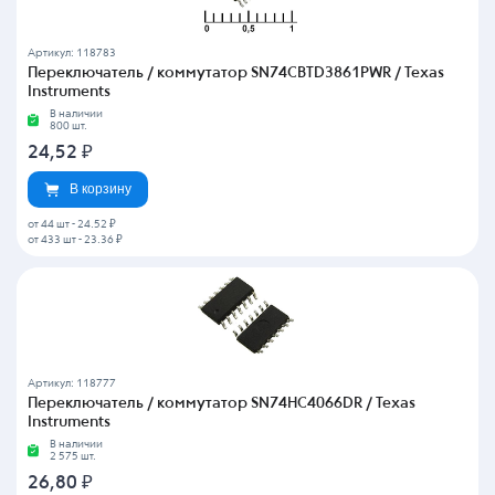
Артикул: 118783
Переключатель / коммутатор SN74CBTD3861PWR / Texas
Instruments
В наличии
800 шт.
24,52
₽
В корзину
от 44 шт
-
24.52 ₽
от 433 шт
-
23.36 ₽
Артикул: 118777
Переключатель / коммутатор SN74HC4066DR / Texas
Instruments
В наличии
2 575 шт.
26,80
₽