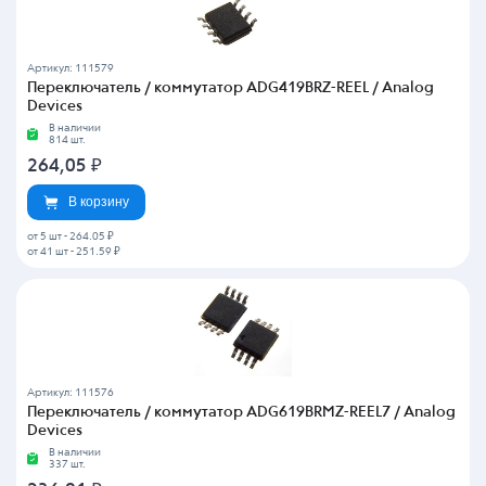
Артикул: 111579
Переключатель / коммутатор ADG419BRZ-REEL / Analog
Devices
В наличии
814 шт.
264,05
₽
В корзину
от 5 шт
-
264.05 ₽
от 41 шт
-
251.59 ₽
Артикул: 111576
Переключатель / коммутатор ADG619BRMZ-REEL7 / Analog
Devices
В наличии
337 шт.