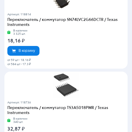
Артикул: 118814
Переключатель / коммутатор SN74LVC2G66DCTR / Texas
Instruments
В наличии
3 325 шт.
18,16
₽
В корзину
от 59 шт
-
18.16 ₽
от 584 шт
-
17.3 ₽
Артикул: 118736
Переключатель / коммутатор TS3A5018PWR / Texas
Instruments
В наличии
340 шт.
32,87
₽