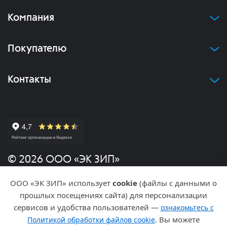
Компания
Покупателю
Контакты
© 2026 ООО «ЭК ЗИП»
ООО «ЭК ЗИП» использует
cookie
(файлы с данными о
Политика конфиденциальности
прошлых посещениях сайта) для персонализации
сервисов и удобства пользователей —
ознакомьтесь с
Разработка и продвижение
. Вы можете
Политикой обработки файлов cookie