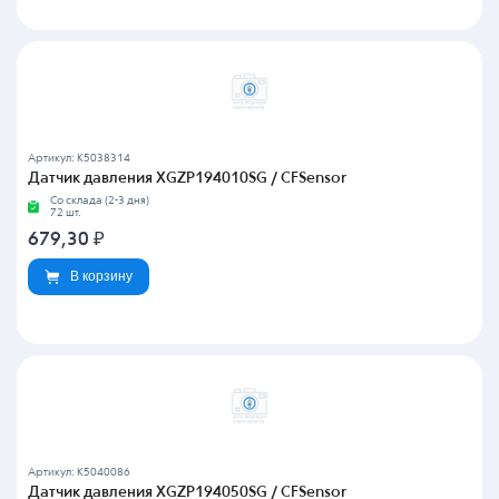
Артикул: K5038314
Датчик давления XGZP194010SG / CFSensor
Со склада (2-3 дня)
72 шт.
679,30
₽
В корзину
Артикул: K5040086
Датчик давления XGZP194050SG / CFSensor