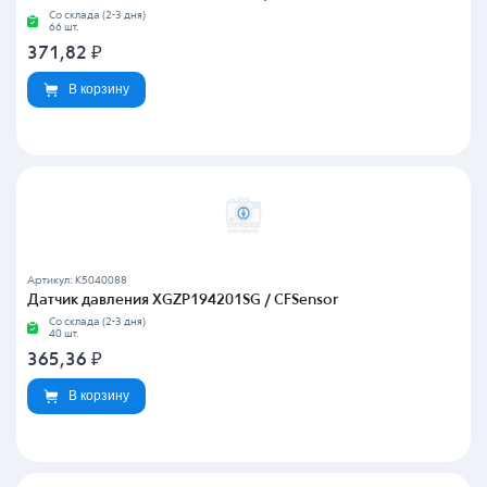
Со склада (2-3 дня)
66 шт.
371,82
₽
В корзину
Артикул: K5040088
Датчик давления XGZP194201SG / CFSensor
Со склада (2-3 дня)
40 шт.
365,36
₽
В корзину