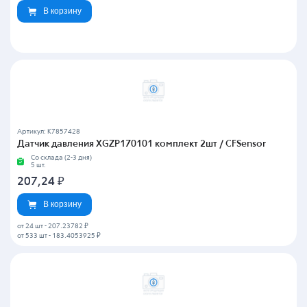
В корзину
Артикул: K7857428
Датчик давления XGZP170101 комплект 2шт / CFSensor
Со склада (2-3 дня)
5 шт.
207,24
₽
В корзину
от 24 шт
-
207.23782 ₽
от 533 шт
-
183.4053925 ₽