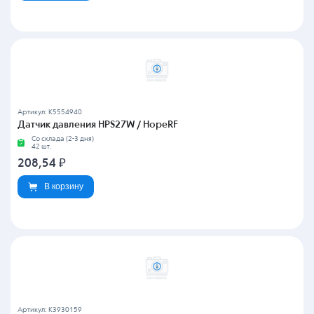
Артикул: K5554940
Датчик давления HPS27W / HopeRF
Со склада (2-3 дня)
42 шт.
208,54
₽
В корзину
Артикул: K3930159