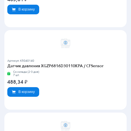
В корзину
Артикул: K5040140
Датчик давления XGZP6816D30110KPA / CFSensor
Со склада (2-3 дня)
7 шт.
488,34
₽
В корзину