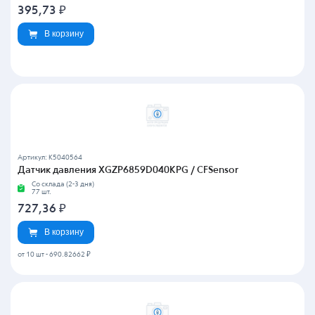
395,73
₽
В корзину
Артикул: K5040564
Датчик давления XGZP6859D040KPG / CFSensor
Со склада (2-3 дня)
77 шт.
727,36
₽
В корзину
от 10 шт
-
690.82662 ₽