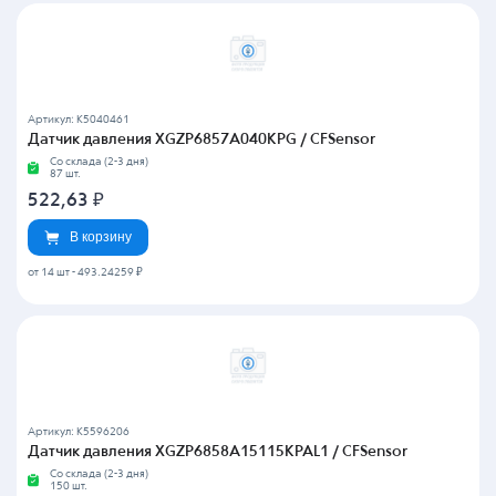
Артикул: K5040461
Датчик давления XGZP6857A040KPG / CFSensor
Со склада (2-3 дня)
87 шт.
522,63
₽
В корзину
от 14 шт
-
493.24259 ₽
Артикул: K5596206
Датчик давления XGZP6858A15115KPAL1 / CFSensor
Со склада (2-3 дня)
150 шт.