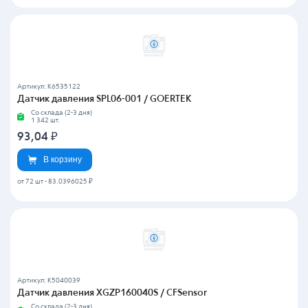
Артикул: K6535122
Датчик давления SPL06-001 / GOERTEK
Со склада (2-3 дня)
1 342 шт.
93,04
₽
В корзину
от 72 шт
-
83.0396025 ₽
Артикул: K5040039
Датчик давления XGZP160040S / CFSensor
Со склада (2-3 дня)