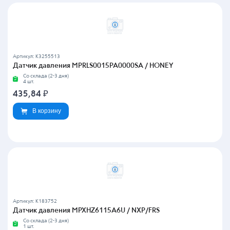
Артикул: K3255513
Датчик давления MPRLS0015PA0000SA / HONEY
Со склада (2-3 дня)
4 шт.
435,84
₽
В корзину
Артикул: K183752
Датчик давления MPXHZ6115A6U / NXP/FRS
Со склада (2-3 дня)
1 шт.