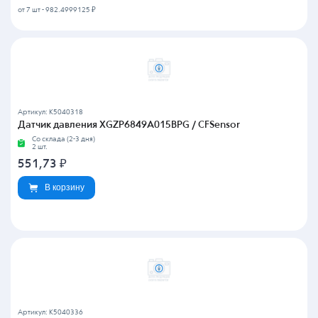
от 7 шт
-
982.4999125 ₽
Артикул: K5040318
Датчик давления XGZP6849A015BPG / CFSensor
Со склада (2-3 дня)
2 шт.
551,73
₽
В корзину
Артикул: K5040336