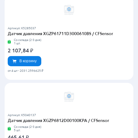
Артикул: K5285037
Датчик давления XGZP61711D3000610BS / CFSensor
Со склада (2-3 дня)
1 шт.
2 107,84
₽
В корзину
от 4 шт
-
2031.2596625 ₽
Артикул: K5040137
Датчик давления XGZP6812D00100KPA / CFSensor
Со склада (2-3 дня)
5 шт.
465,61
₽