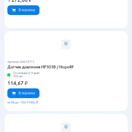
1 272,00
₽
В корзину
Артикул: K4212711
Датчик давления HP303B / HopeRF
Со склада (2-3 дня)
332 шт.
114,67
₽
В корзину
от 58 шт
-
103.31002 ₽