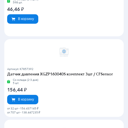
598 шт.
46,46
₽
В корзину
Артикул: K7857392
Датчик давления XGZP160040S комплект 3шт / CFSensor
Со склада (2-3 дня)
5 шт.
156,44
₽
В корзину
от 32 шт
-
156.437145 ₽
от 707 шт
-
138.447235 ₽