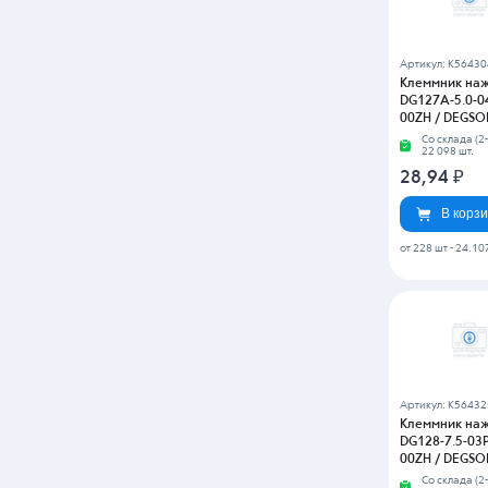
17,74
₽
В корз
Артикул: K5643
Клеммник на
DG129-5.08-03
00ZH / DEGS
Со склада (2-
39 999 шт.
13,40
₽
В корз