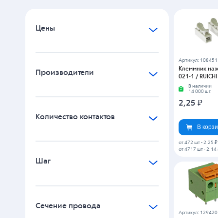
RG142R-5.08-0
RUICHI
В наличии
4 698 шт.
Применить
Сброс
5,30
₽
В корз
от 200 шт
-
5.3 ₽
от 2000 шт
-
5.05
Артикул: K67113
Клеммник на
2008563-1 / T
Со склада (2-
110 шт.
19,57
₽
В корз