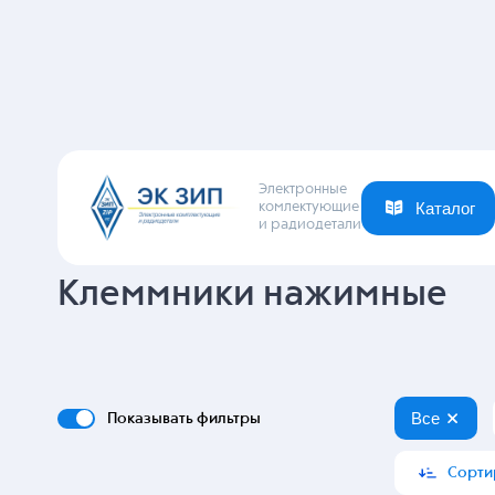
Цены
Артикул: 108451
Клеммник на
Производители
021-1 / RUICHI
В наличии
14 000 шт.
2,25
₽
Количество контактов
В корз
от 472 шт
-
2.25 ₽
от 4717 шт
-
2.14
Шаг
Сечение провода
Артикул: 129420
Клеммник на