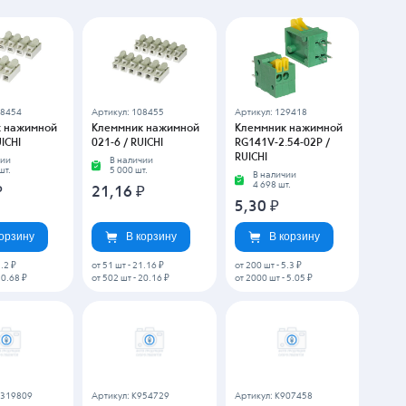
10 / Molex
1546551-2 / TE
1546551-3 / TE
да (2-3 дня)
Со склада (2-3 дня)
Со склада (2-3 дня)
т.
3 шт.
4 шт.
₽
185,40
₽
222,65
₽
корзину
В корзину
В корзину
0.5812625 ₽
от 39 шт
-
169.6461025 ₽
от 33 шт
-
205.0120525 ₽
959052
Артикул: K897048
Артикул: K556469
 нажимной
Клеммник нажимной
Клеммник нажимной
/ TE
282822-6 / TE
282836-2 / TE
да (2-3 дня)
Со склада (2-3 дня)
Со склада (2-3 дня)
43 шт.
513 шт.
₽
21,56
₽
69,58
₽
корзину
В корзину
В корзину