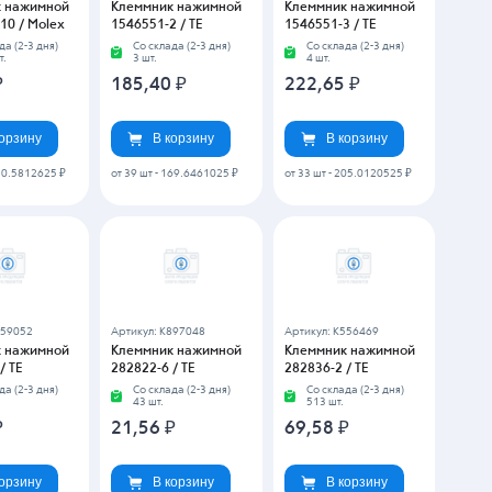
от 95 шт
-
61.2120275 ₽
959136
Артикул: K959142
Артикул: K913832
 нажимной
Клеммник нажимной
Клеммник нажимной
/ TE
284512-2 / TE
284514-2 / TE
да (2-3 дня)
Со склада (2-3 дня)
Со склада (2-3 дня)
61 шт.
6 шт.
1
₽
22,34
₽
40,43
₽
корзину
В корзину
В корзину
351753
Артикул: K5298289
Артикул: K209724