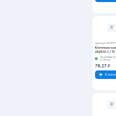
Клеммник на
284539-5 / TE
Со склада (2-
161 шт.
170,74
₽
В корз
Артикул: K5642
Клеммник на
DG103-5.0-02P
00ZH / DEGS
Со склада (2-
17 056 шт.
29,40
₽
В корз