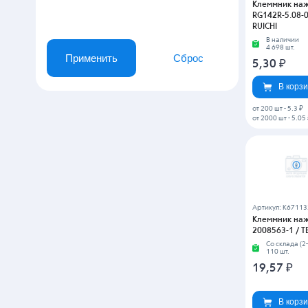
Артикул: K57877
Клеммник на
282836-3 / TE
Со склада (2-
2 150 шт.
78,27
₽
В корз
Артикул: K1415