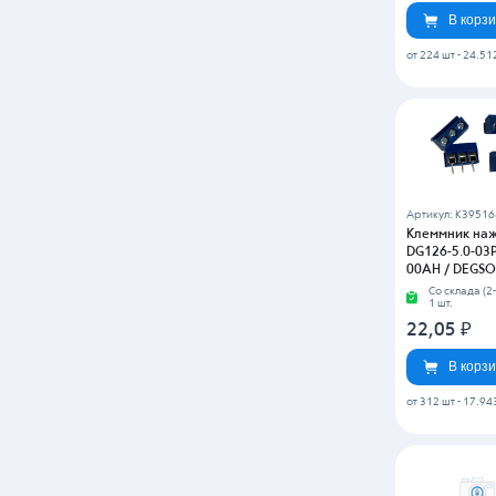
Артикул: K5643
Клеммник на
DG127A-5.0-0
00ZH / DEGS
Со склада (2-
22 098 шт.
28,94
₽
В корз
от 228 шт
-
24.10
Артикул: K5643
Клеммник на
DG128-7.5-03P
00ZH / DEGS
Со склада (2-
12 203 шт.