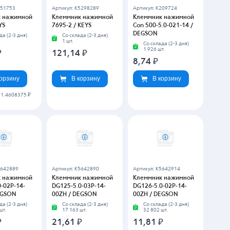
от 310 шт
-
17.58718 ₽
от 557 шт
-
9.1816575 ₽
5642989
Артикул: K1315126
Артикул: K5642991
 нажимной
Клеммник нажимной
Клеммник нажимной
8-02P-14-
DG127-5.08-03P-14-
DG127-5.08-03P-14-
 DEGSON
00AH / DEGSON
1000ZH / DEGSON
да (2-3 дня)
Со склада (2-3 дня)
Со склада (2-3 дня)
шт.
2 шт.
4 591 шт.
20,05
₽
22,74
₽
корзину
В корзину
В корзину
от 336 шт
-
16.212815 ₽
от 287 шт
-
18.6067125 ₽