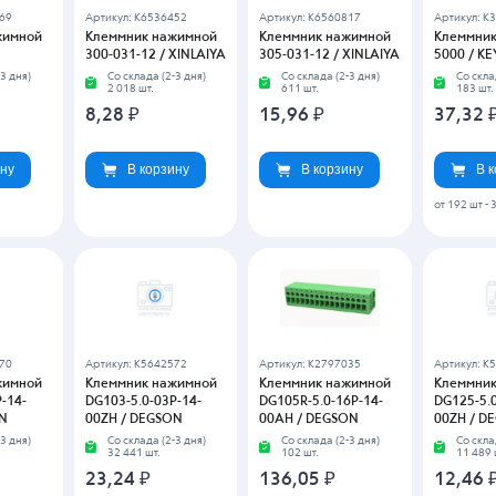
27675 ₽
от 280 шт
-
19.047565 ₽
683
Артикул: K5642918
Артикул: K5798359
Артикул: K
жимной
Клеммник нажимной
Клеммник нажимной
Клеммник
-12-
DG126-5.0-03P-14-
DG127-5.0-02P-14-
DG127-5.0
ON
00ZH / DEGSON
00ZH / DEGSON
1000ZH /
3 дня)
Со склада (2-3 дня)
Со склада (2-3 дня)
Со скла
43 080 шт.
95 821 шт.
28 290 
9,63
₽
11,67
₽
5,39
₽
ину
В корзину
В корзину
В 
39675 ₽
от 711 шт
-
7.348845 ₽
от 565 шт
-
9.05947 ₽