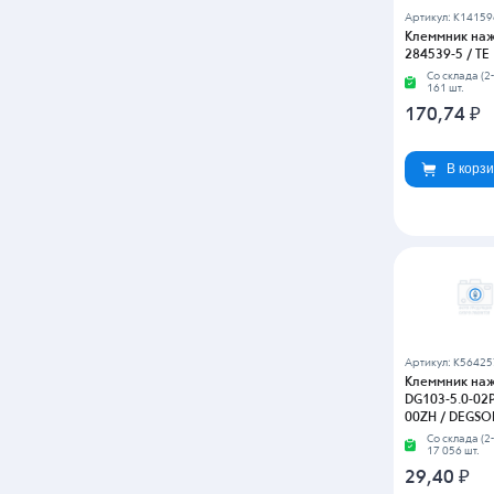
от 224 шт
-
24.51
Артикул: K3951
Клеммник на
DG126-5.0-03P
00AH / DEGS
Со склада (2-
1 шт.
22,05
₽
В корз
от 312 шт
-
17.94