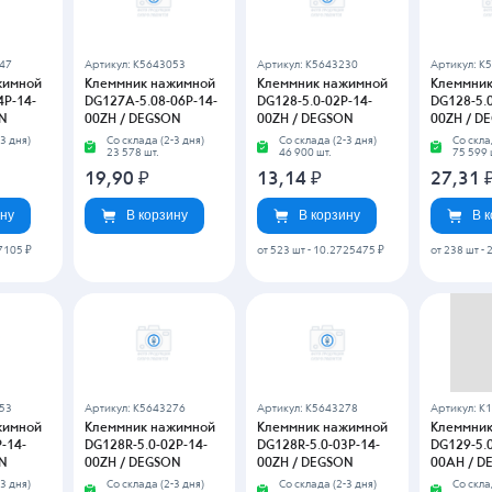
15,70
₽
5,67
₽
21,95
ину
В корзину
В корзину
В 
от 424 шт
-
12.4699675 ₽
от 299 шт
-
1
343
Артикул: K5643373
Артикул: K1315327
Артикул: K
жимной
Клеммник нажимной
Клеммник нажимной
Клеммник
P-14-
DG129R-5.0-02P-14-
DG129R-5.0-03P-14-
DG130-5.0
ON
00ZH / DEGSON
00AH / DEGSON
00ZH / D
3 дня)
Со склада (2-3 дня)
Со склада (2-3 дня)
Со скла
31 735 шт.
1 367 шт.
13 325 
9,92
₽
25,12
₽
13,58
ину
В корзину
В корзину
В 
от 271 шт
-
20.662395 ₽