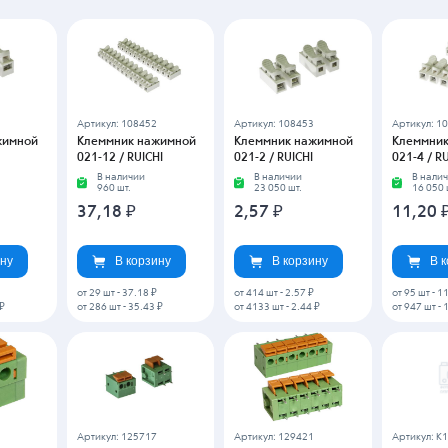
2P /
RG142V-5.08-02P /
RG142V-5.08-06P /
10418802
RUICHI
RUICHI
Со скла
1 322 ш
В наличии
В наличии
1 300 шт.
1 756 шт.
24,98
6,36
₽
15,88
₽
ину
В корзину
В корзину
В 
от 167 шт
-
6.36 ₽
от 67 шт
-
15.88 ₽
от 264 шт
-
2
 ₽
от 1667 шт
-
6.06 ₽
от 668 шт
-
15.13 ₽
2
Артикул: K1930457
Артикул: K911645
Артикул: K
жимной
Клеммник нажимной
Клеммник нажимной
Клеммник
E
2060-452/998-404 /
2106431-1 / TE
282822-4 
WAGO
3 дня)
Со склада (2-3 дня)
Со скла
10 шт.
36 шт.
Со склада (2-3 дня)
17 350 шт.
49,25
₽
19,23
22,16
₽
ину
В корзину
В корзину
В 