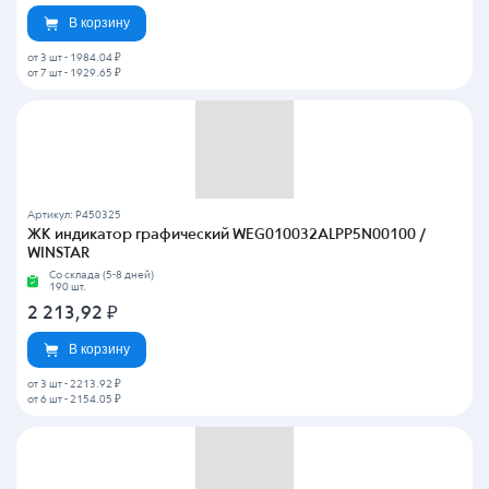
В корзину
от 3 шт
-
1984.04 ₽
от 7 шт
-
1929.65 ₽
Артикул: P450325
ЖК индикатор графический WEG010032ALPP5N00100 /
WINSTAR
Со склада (5-8 дней)
190 шт.
2 213,92
₽
В корзину
от 3 шт
-
2213.92 ₽
от 6 шт
-
2154.05 ₽