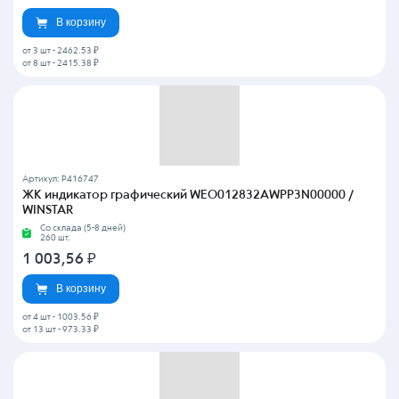
В корзину
от 3 шт
-
2462.53 ₽
от 8 шт
-
2415.38 ₽
Артикул: P416747
ЖК индикатор графический WEO012832AWPP3N00000 /
WINSTAR
Со склада (5-8 дней)
260 шт.
1 003,56
₽
В корзину
от 4 шт
-
1003.56 ₽
от 13 шт
-
973.33 ₽