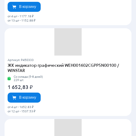
В корзину
от 4 шт
-
1177.18 ₽
от 13 шт
-
1152.88 ₽
Артикул: P450333
ЖК индикатор графический WEH001602CGPP5N00100 /
WINSTAR
Со склада (5-8 дней)
229 шт.
1 652,83
₽
В корзину
от 4 шт
-
1652.83 ₽
от 12 шт
-
1537.53 ₽