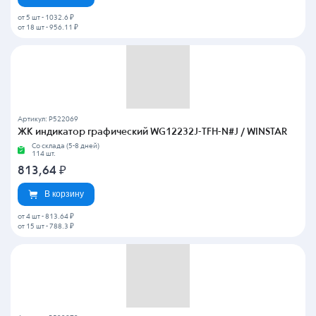
от 5 шт
-
1032.6 ₽
от 18 шт
-
956.11 ₽
Артикул: P522069
ЖК индикатор графический WG12232J-TFH-N#J / WINSTAR
Со склада (5-8 дней)
114 шт.
813,64
₽
В корзину
от 4 шт
-
813.64 ₽
от 15 шт
-
788.3 ₽