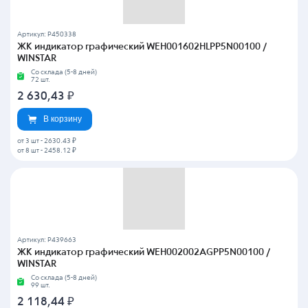
Артикул: P450338
ЖК индикатор графический WEH001602HLPP5N00100 /
WINSTAR
Со склада (5-8 дней)
72 шт.
2 630,43
₽
В корзину
от 3 шт
-
2630.43 ₽
от 8 шт
-
2458.12 ₽
Артикул: P439663
ЖК индикатор графический WEH002002AGPP5N00100 /
WINSTAR
Со склада (5-8 дней)
99 шт.
2 118,44
₽