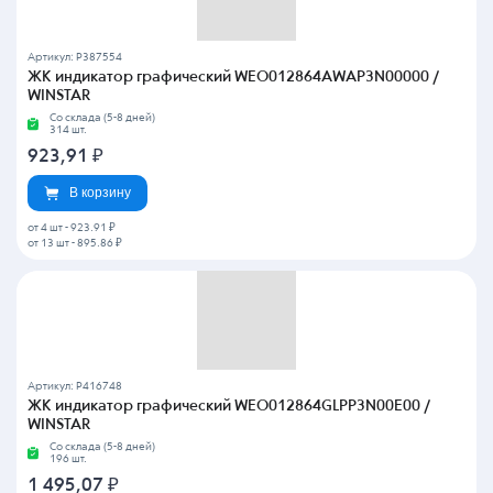
Артикул: P387554
ЖК индикатор графический WEO012864AWAP3N00000 /
WINSTAR
Со склада (5-8 дней)
314 шт.
923,91
₽
В корзину
от 4 шт
-
923.91 ₽
от 13 шт
-
895.86 ₽
Артикул: P416748
ЖК индикатор графический WEO012864GLPP3N00E00 /
WINSTAR
Со склада (5-8 дней)
196 шт.
1 495,07
₽