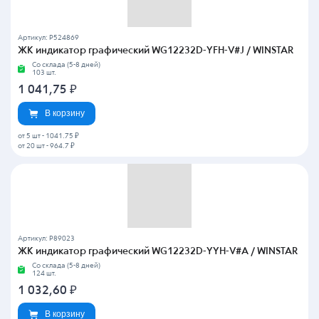
Артикул: P524869
ЖК индикатор графический WG12232D-YFH-V#J / WINSTAR
Со склада (5-8 дней)
103 шт.
1 041,75
₽
В корзину
от 5 шт
-
1041.75 ₽
от 20 шт
-
964.7 ₽
Артикул: P89023
ЖК индикатор графический WG12232D-YYH-V#A / WINSTAR
Со склада (5-8 дней)
124 шт.
1 032,60
₽
В корзину