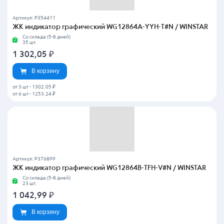
Артикул: P354411
ЖК индикатор графический WG12864A-YYH-T#N / WINSTAR
Со склада (5-8 дней)
35 шт.
1 302,05
₽
В корзину
от 3 шт
-
1302.05 ₽
от 6 шт
-
1253.24 ₽
Артикул: P376899
ЖК индикатор графический WG12864B-TFH-V#N / WINSTAR
Со склада (5-8 дней)
23 шт.
1 042,99
₽
В корзину