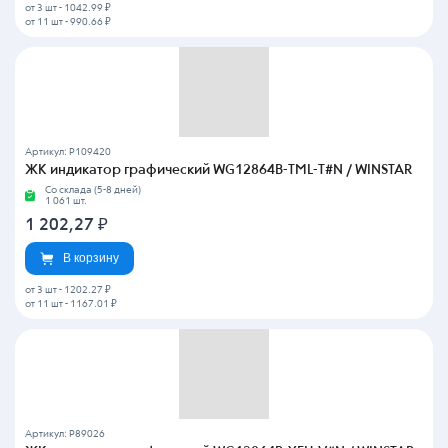
от 3 шт
-
1042.99 ₽
от 11 шт
-
990.66 ₽
Артикул: P109420
ЖК индикатор графический WG12864B-TML-T#N / WINSTAR
Со склада (5-8 дней)
1 061 шт.
1 202,27
₽
В корзину
от 3 шт
-
1202.27 ₽
от 11 шт
-
1167.01 ₽
Артикул: P89026