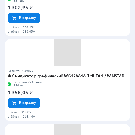
331 шт.
1 302,95
₽
В корзину
от 18 шт
-
1302.95 ₽
от 60 шт
-
1236.05 ₽
Артикул: P130623
ЖК индикатор графический WG12864A-TMI-T#N / WINSTAR
Со склада (5-8 дней)
114 шт.
1 358,05
₽
В корзину
от 6 шт
-
1358.05 ₽
от 30 шт
-
1268.14 ₽