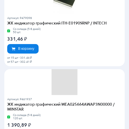
Артикул: P479098
ЖК индикатор графический ITH-E0190SRNP / INTECH
Со склада (5-8 дней)
50 шт.
331,46
₽
В корзину
от 15 шт
-
331.46 ₽
от 57 шт
-
302.41 ₽
Артикул: P461937
ЖК индикатор графический WEA025664AWAP3N00000 /
WINSTAR
Со склада (5-8 дней)
120 шт.
1 390,89
₽