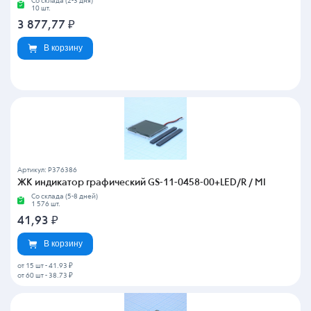
Со склада (2-3 дня)
10 шт.
3 877,77
₽
В корзину
Артикул: P376386
ЖК индикатор графический GS-11-0458-00+LED/R / MI
Со склада (5-8 дней)
1 576 шт.
41,93
₽
В корзину
от 15 шт
-
41.93 ₽
от 60 шт
-
38.73 ₽