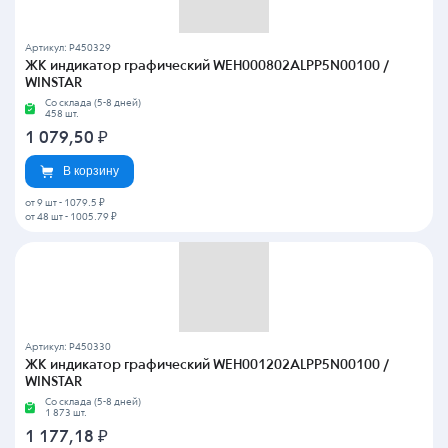
Артикул: P450329
ЖК индикатор графический WEH000802ALPP5N00100 /
WINSTAR
Со склада (5-8 дней)
458 шт.
1 079,50
₽
В корзину
от 9 шт
-
1079.5 ₽
от 48 шт
-
1005.79 ₽
Артикул: P450330
ЖК индикатор графический WEH001202ALPP5N00100 /
WINSTAR
Со склада (5-8 дней)
1 873 шт.
1 177,18
₽