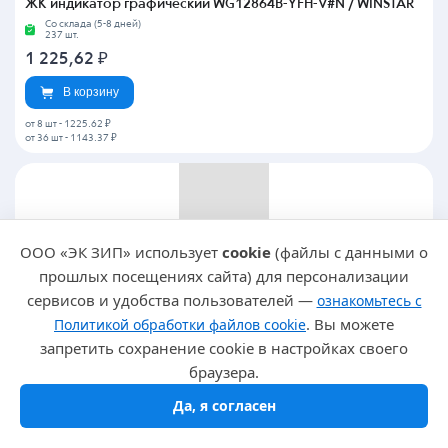
ЖК индикатор графический WG12864B-YFH-V#N / WINSTAR
Со склада (5-8 дней)
237 шт.
1 225,62
₽
В корзину
от 8 шт
-
1225.62 ₽
от 36 шт
-
1143.37 ₽
ООО «ЭК ЗИП» использует
cookie
(файлы с данными о
Артикул: P343808
прошлых посещениях сайта) для персонализации
ЖК индикатор графический WG12864C-TFH-V#N / WINSTAR
сервисов и удобства пользователей —
ознакомьтесь с
Со склада (5-8 дней)
94 шт.
. Вы можете
Политикой обработки файлов cookie
1 528,01
₽
запретить сохранение cookie в настройках своего
браузера.
В корзину
Да, я согласен
от 4 шт
-
1528.01 ₽
от 18 шт
-
1420.99 ₽