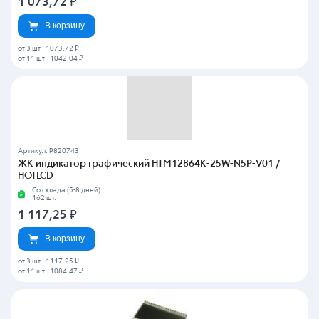
1 073,72
₽
В корзину
от 3 шт
-
1073.72 ₽
от 11 шт
-
1042.04 ₽
Артикул: P820743
ЖК индикатор графический HTM12864K-25W-N5P-V01 /
HOTLCD
Со склада (5-8 дней)
162 шт.
1 117,25
₽
В корзину
от 3 шт
-
1117.25 ₽
от 11 шт
-
1084.47 ₽