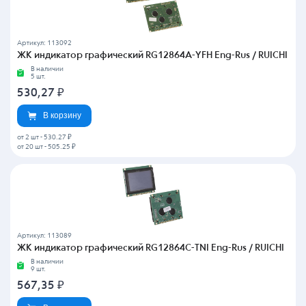
Артикул: 113092
ЖК индикатор графический RG12864A-YFH Eng-Rus / RUICHI
В наличии
5 шт.
530,27
₽
В корзину
от 2 шт
-
530.27 ₽
от 20 шт
-
505.25 ₽
Артикул: 113089
ЖК индикатор графический RG12864C-TNI Eng-Rus / RUICHI
В наличии
9 шт.
567,35
₽