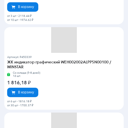
В корзину
от 3 шт
-
2118.44 ₽
от 10 шт
-
1974.62 ₽
Артикул: P450339
ЖК индикатор графический WEH002002ALPP5N00100 /
WINSTAR
Со склада (5-8 дней)
16 шт.
1 816,18
₽
В корзину
от 6 шт
-
1816.18 ₽
от 30 шт
-
1700.37 ₽