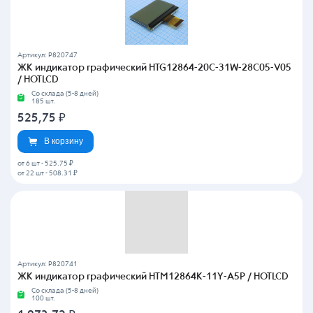
Артикул: P820747
ЖК индикатор графический HTG12864-20C-31W-28C05-V05
/ HOTLCD
Со склада (5-8 дней)
185 шт.
525,75
₽
В корзину
от 6 шт
-
525.75 ₽
от 22 шт
-
508.31 ₽
Артикул: P820741
ЖК индикатор графический HTM12864K-11Y-A5P / HOTLCD
Со склада (5-8 дней)
100 шт.