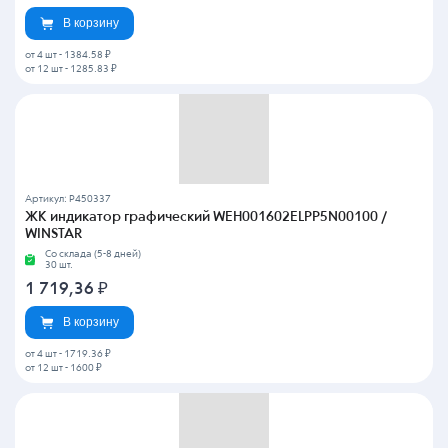
В корзину
от 4 шт
-
1384.58 ₽
от 12 шт
-
1285.83 ₽
Артикул: P450337
ЖК индикатор графический WEH001602ELPP5N00100 /
WINSTAR
Со склада (5-8 дней)
30 шт.
1 719,36
₽
В корзину
от 4 шт
-
1719.36 ₽
от 12 шт
-
1600 ₽