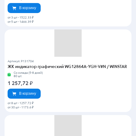
В корзину
от 3 шт
-
1522.33 ₽
от 5 шт
-
1466.39 ₽
Артикул: P131704
ЖК индикатор графический WG12864A-YGH-V#N / WINSTAR
Со склада (5-8 дней)
80 шт.
1 257,72
₽
В корзину
от 8 шт
-
1257.72 ₽
от 30 шт
-
1173.6 ₽