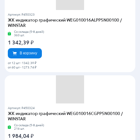
Артикул: P450323
ЖК индикатор графический WEG010016ALPP5N00100 /
WINSTAR
Со склада (5-8 дней)
363 шт.
1 342,39
₽
В корзину
от 12 шт
-
1342.39 ₽
от 60 шт
-
1273.74 ₽
Артикул: P450324
ЖК индикатор графический WEG010016CGPP5N00100 /
WINSTAR
Со склада (5-8 дней)
216 шт.
1 984,04
₽