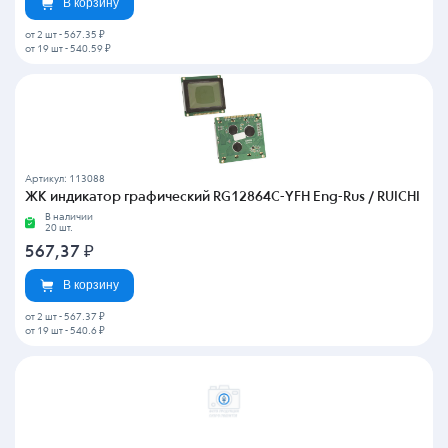
В корзину
от 2 шт
-
567.35 ₽
от 19 шт
-
540.59 ₽
Артикул: 113088
ЖК индикатор графический RG12864C-YFH Eng-Rus / RUICHI
В наличии
20 шт.
567,37
₽
В корзину
от 2 шт
-
567.37 ₽
от 19 шт
-
540.6 ₽