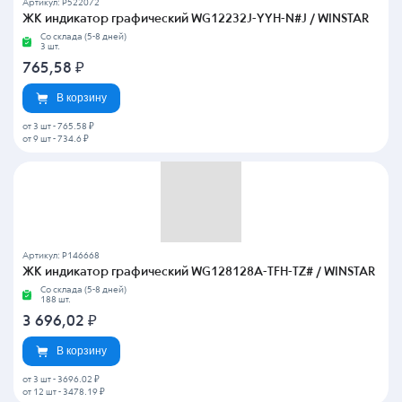
Артикул: P522072
ЖК индикатор графический WG12232J-YYH-N#J / WINSTAR
Со склада (5-8 дней)
3 шт.
765,58
₽
В корзину
от 3 шт
-
765.58 ₽
от 9 шт
-
734.6 ₽
Артикул: P146668
ЖК индикатор графический WG128128A-TFH-TZ# / WINSTAR
Со склада (5-8 дней)
188 шт.
3 696,02
₽
В корзину
от 3 шт
-
3696.02 ₽
от 12 шт
-
3478.19 ₽