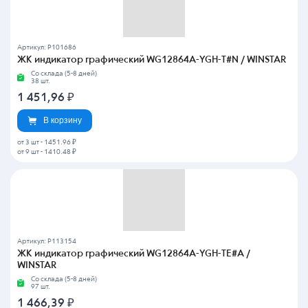
Артикул: P101686
ЖК индикатор графический WG12864A-YGH-T#N / WINSTAR
Со склада (5-8 дней)
38 шт.
1 451,96
₽
В корзину
от 3 шт
-
1451.96 ₽
от 9 шт
-
1410.48 ₽
Артикул: P113154
ЖК индикатор графический WG12864A-YGH-TE#A /
WINSTAR
Со склада (5-8 дней)
97 шт.
1 466,39
₽