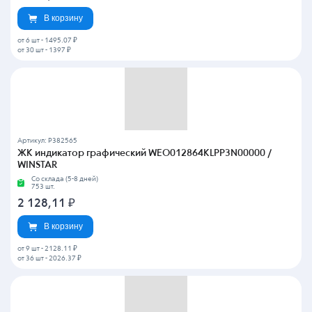
В корзину
от 6 шт
-
1495.07 ₽
от 30 шт
-
1397 ₽
Артикул: P382565
ЖК индикатор графический WEO012864KLPP3N00000 /
WINSTAR
Со склада (5-8 дней)
753 шт.
2 128,11
₽
В корзину
от 9 шт
-
2128.11 ₽
от 36 шт
-
2026.37 ₽