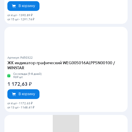
В корзину
от 4 шт
-
1390.89 ₽
от 15 шт
-
1291.74 ₽
Артикул: P450322
ЖК индикатор графический WEG005016ALPP5N00100 /
WINSTAR
Со склада (5-8 дней)
969 шт.
1 172,63
₽
В корзину
от 4 шт
-
1172.63 ₽
от 13 шт
-
1148.41 ₽