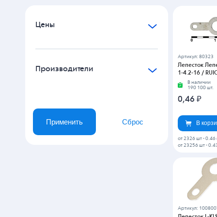
Цены
Артикул: 80323
Лепесток Лепе
Производители
1-4.2-16 / RUI
В наличии
190 100 шт.
0,46
₽
Применить
Сброс
В корз
от 2326 шт
-
0.46
от 23256 шт
-
0.4
Артикул: 10080
Лепесток L-KL