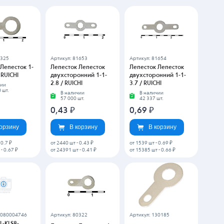
0325
Артикул: 81653
Артикул: 81654
Лепесток 1-
Лепесток Лепесток
Лепесток Лепесток
 RUICHI
двухсторонний 1-1-
двухсторонний 1-1-
2.8 / RUICHI
3.7 / RUICHI
чии
 шт.
В наличии
В наличии
57 000 шт.
42 337 шт.
0,43
₽
0,69
₽
корзину
В корзину
В корзину
-
0.7 ₽
от 2440 шт
-
0.43 ₽
от 1539 шт
-
0.69 ₽
-
0.67 ₽
от 24391 шт
-
0.41 ₽
от 15385 шт
-
0.66 ₽
0080004746
Артикул: 80322
Артикул: 130185
L-KLS8-
Лепесток Лепесток 1-