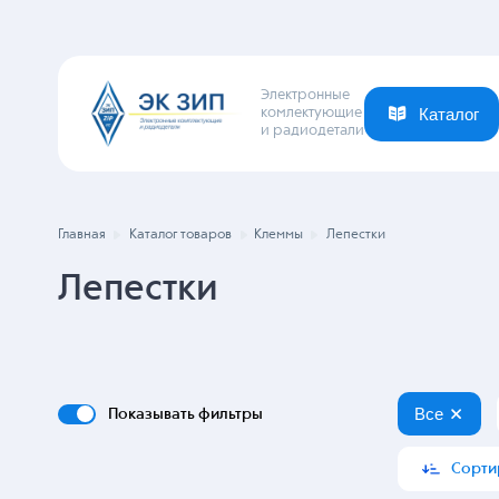
Электронные
комлектующие
и радиодетали
Каталог
Ваша отрасль
Новости
Компания
Главная
Каталог товаров
Клеммы
Лепестки
Лепестки
Все
Показывать фильтры
Сорти