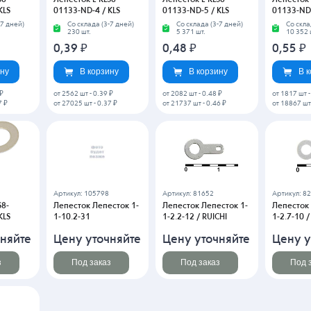
KLS
01133-ND-4 / KLS
01133-ND-5 / KLS
01133-ND-
-7 дней)
Со склада (3-7 дней)
Со склада (3-7 дней)
Со скла
230 шт.
5 371 шт.
10 352 
0,39
₽
0,48
₽
0,55
₽
ину
В корзину
В корзину
В 
 ₽
от 2562 шт
-
0.39 ₽
от 2082 шт
-
0.48 ₽
от 1817 шт
7 ₽
от 27025 шт
-
0.37 ₽
от 21737 шт
-
0.46 ₽
от 18867 шт
Артикул: 105798
Артикул: 81652
Артикул: 8
S8-
Лепесток Лепесток 1-
Лепесток Лепесток 1-
Лепесток 
KLS
1-10.2-31
1-2.2-12 / RUICHI
1-2.7-10 /
няйте
Цену уточняйте
Цену уточняйте
Цену у
з
Под заказ
Под заказ
Под 