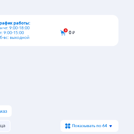
график работы:
+7 (495) 108-03-53
пн-чт: 9:00-18:00
пт: 9:00-15:00
info@zip-2002.ru
сб-вс: выходной
0
0 ₽
аказ
ца
Показывать по 64