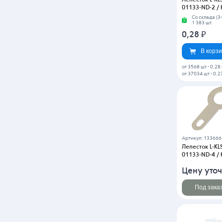
01133-ND-2 / 
Со склада (3
1 383 шт.
0,28
₽
В корз
от 3568 шт
-
0.28
от 37034 шт
-
0.2
Артикул: 133666
Лепесток L-KL
01133-ND-4 / 
Цену уточ
Под зака