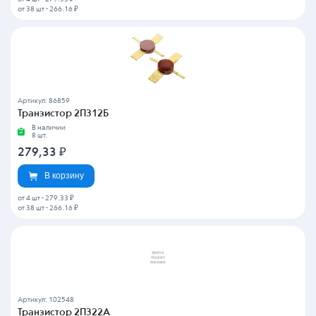
от 38 шт
-
266.16 ₽
Артикул: 86859
Транзистор 2П312Б
В наличии
8 шт.
279,33
₽
В корзину
от 4 шт
-
279.33 ₽
от 38 шт
-
266.16 ₽
Артикул: 102548
Транзистор 2П322А