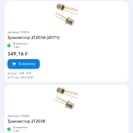
Артикул: 55874
Транзистор 2Т203А (201*г)
В наличии
3 шт.
349,16
₽
В корзину
от 4 шт
-
349.16 ₽
от 31 шт
-
332.69 ₽
Артикул: 55406
Транзистор 2Т203В
В наличии
2 шт.