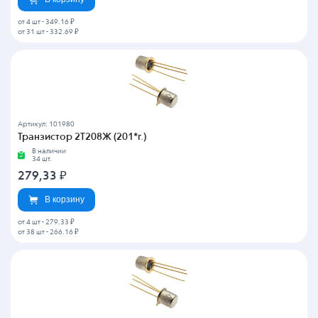
от 4 шт
-
349.16 ₽
от 31 шт
-
332.69 ₽
Артикул: 101980
Транзистор 2Т208Ж (201*г.)
В наличии
34 шт.
279,33
₽
В корзину
от 4 шт
-
279.33 ₽
от 38 шт
-
266.16 ₽