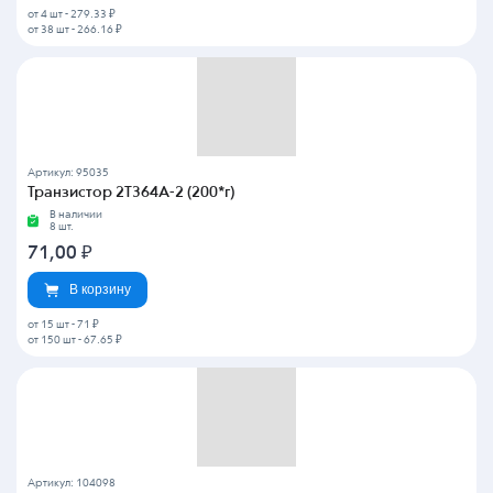
от 4 шт
-
279.33 ₽
от 38 шт
-
266.16 ₽
Артикул: 95035
Транзистор 2Т364А-2 (200*г)
В наличии
8 шт.
71,00
₽
В корзину
от 15 шт
-
71 ₽
от 150 шт
-
67.65 ₽
Артикул: 104098