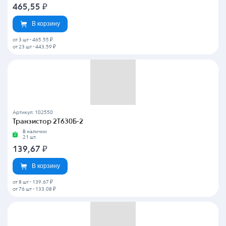
465,55
₽
В корзину
от 3 шт
-
465.55 ₽
от 23 шт
-
443.59 ₽
Артикул: 102550
Транзистор 2Т630Б-2
В наличии
21 шт.
139,67
₽
В корзину
от 8 шт
-
139.67 ₽
от 76 шт
-
133.08 ₽