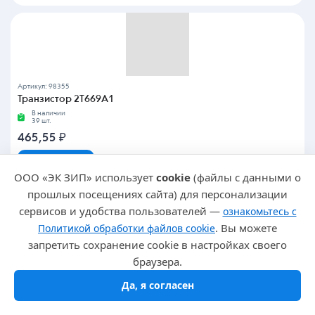
Артикул: 98355
Транзистор 2Т669А1
В наличии
39 шт.
465,55
₽
В корзину
ООО «ЭК ЗИП» использует
cookie
(файлы с данными о
от 3 шт
-
465.55 ₽
прошлых посещениях сайта) для персонализации
от 23 шт
-
443.59 ₽
сервисов и удобства пользователей —
ознакомьтесь с
. Вы можете
Политикой обработки файлов cookie
запретить сохранение cookie в настройках своего
браузера.
Да, я согласен
Артикул: 101459
Транзистор 2Т671А-2 (200*г)
В наличии