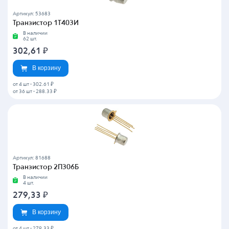
Артикул: 53683
Транзистор 1Т403И
В наличии
62 шт.
302,61
₽
В корзину
от 4 шт
-
302.61 ₽
от 36 шт
-
288.33 ₽
Артикул: 81688
Транзистор 2П306Б
В наличии
4 шт.
279,33
₽
В корзину
от 4 шт
-
279.33 ₽