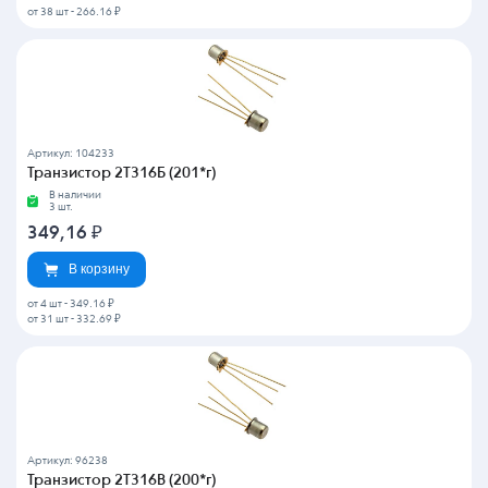
от 38 шт
-
266.16 ₽
Артикул: 104233
Транзистор 2Т316Б (201*г)
В наличии
3 шт.
349,16
₽
В корзину
от 4 шт
-
349.16 ₽
от 31 шт
-
332.69 ₽
Артикул: 96238
Транзистор 2Т316В (200*г)