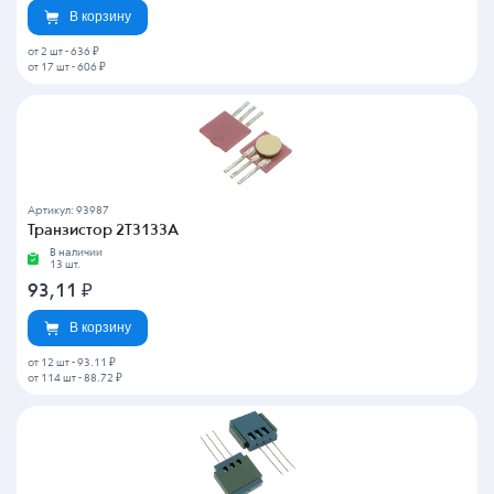
В корзину
от 2 шт
-
636 ₽
от 17 шт
-
606 ₽
Артикул: 93987
Транзистор 2Т3133А
В наличии
13 шт.
93,11
₽
В корзину
от 12 шт
-
93.11 ₽
от 114 шт
-
88.72 ₽