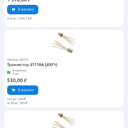
1 396,66
₽
В корзину
от 8 шт
-
1330.78 ₽
Артикул: 46413
Транзистор 2Т118А (200*г)
В наличии
3 шт.
530,00
₽
В корзину
от 2 шт
-
530 ₽
от 20 шт
-
505 ₽