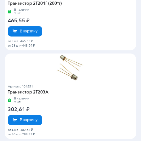
Транзистор 2Т201Г (200*г)
В наличии
1 шт.
465,55
₽
В корзину
от 3 шт
-
465.55 ₽
от 23 шт
-
443.59 ₽
Артикул: 104551
Транзистор 2Т203А
В наличии
9 шт.
302,61
₽
В корзину
от 4 шт
-
302.61 ₽
от 36 шт
-
288.33 ₽