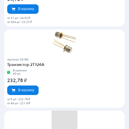
В корзину
от 31 шт
-
34.92 ₽
от 304 шт
-
33.27 ₽
Артикул: 54180
Транзистор 2Т326А
В наличии
60 шт.
232,78
₽
В корзину
от 5 шт
-
232.78 ₽
от 46 шт
-
221.8 ₽