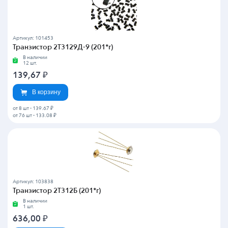
Артикул: 101453
Транзистор 2Т3129Д-9 (201*г)
В наличии
12 шт.
139,67
₽
В корзину
от 8 шт
-
139.67 ₽
от 76 шт
-
133.08 ₽
Артикул: 103838
Транзистор 2Т312Б (201*г)
В наличии
1 шт.
636,00
₽