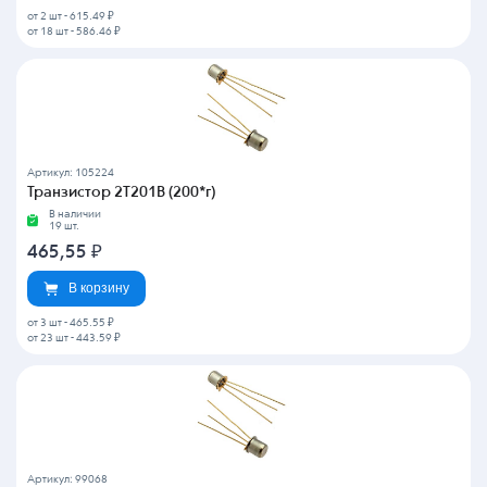
от 2 шт
-
615.49 ₽
от 18 шт
-
586.46 ₽
Артикул: 105224
Транзистор 2Т201В (200*г)
В наличии
19 шт.
465,55
₽
В корзину
от 3 шт
-
465.55 ₽
от 23 шт
-
443.59 ₽
Артикул: 99068