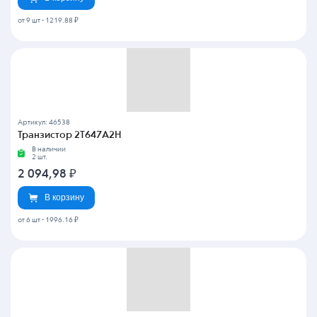
от 9 шт
-
1219.88 ₽
Артикул: 46538
Транзистор 2Т647А2Н
В наличии
2 шт.
2 094,98
₽
В корзину
от 6 шт
-
1996.16 ₽