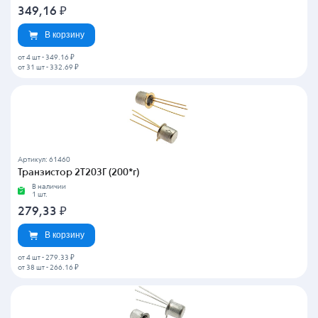
349,16
₽
В корзину
от 4 шт
-
349.16 ₽
от 31 шт
-
332.69 ₽
Артикул: 61460
Транзистор 2Т203Г (200*г)
В наличии
1 шт.
279,33
₽
В корзину
от 4 шт
-
279.33 ₽
от 38 шт
-
266.16 ₽