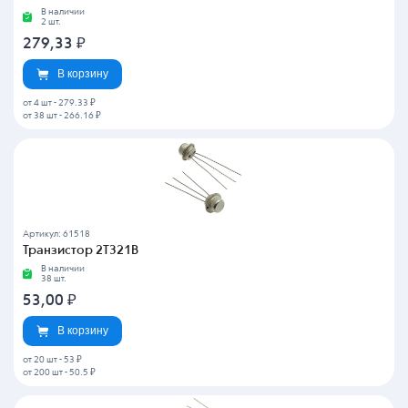
В наличии
2 шт.
279,33
₽
В корзину
от 4 шт
-
279.33 ₽
от 38 шт
-
266.16 ₽
Артикул: 61518
Транзистор 2Т321В
В наличии
38 шт.
53,00
₽
В корзину
от 20 шт
-
53 ₽
от 200 шт
-
50.5 ₽