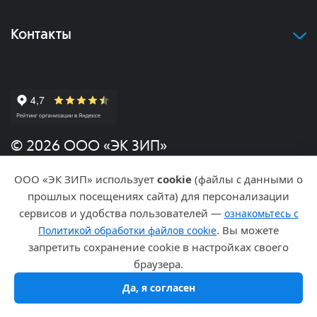
Контакты
© 2026 ООО «ЭК ЗИП»
ООО «ЭК ЗИП» использует
cookie
(файлы с данными о
Политика конфиденциальности
прошлых посещениях сайта) для персонализации
сервисов и удобства пользователей —
ознакомьтесь с
Разработка и продвижение
. Вы можете
Политикой обработки файлов cookie
запретить сохранение cookie в настройках своего
браузера.
Да, я согласен