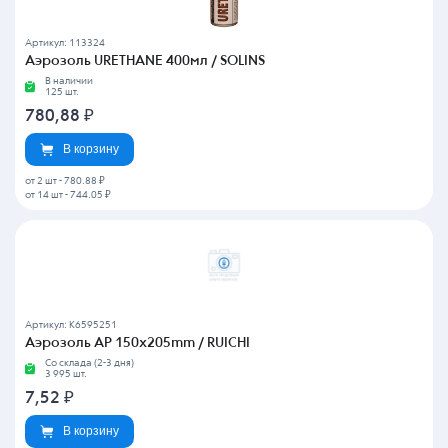
Артикул: 113324
Аэрозоль URETHANE 400мл / SOLINS
В наличии
125 шт.
780,88
₽
В корзину
от 2 шт
-
780.88 ₽
от 14 шт
-
744.05 ₽
Артикул: K6595251
Аэрозоль AP 150x205mm / RUICHI
Со склада (2-3 дня)
3 995 шт.
7,52
₽
В корзину