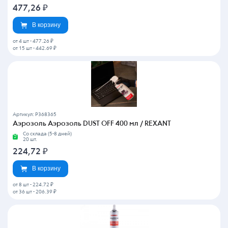
477,26
₽
В корзину
от 4 шт
-
477.26 ₽
от 15 шт
-
442.69 ₽
Артикул: P368365
Аэрозоль Аэрозоль DUST OFF 400 мл / REXANT
Со склада (5-8 дней)
20 шт.
224,72
₽
В корзину
от 8 шт
-
224.72 ₽
от 36 шт
-
206.39 ₽