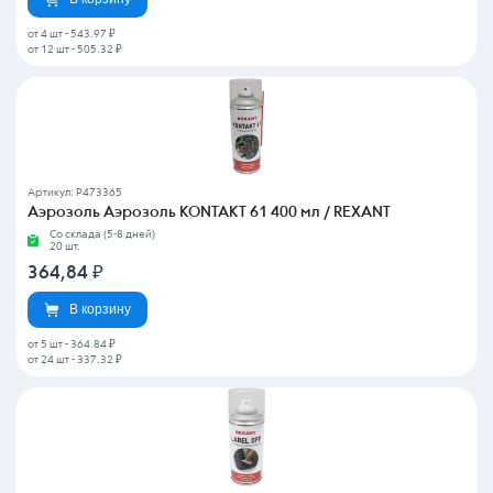
от 4 шт
-
543.97 ₽
от 12 шт
-
505.32 ₽
Артикул: P473365
Аэрозоль Аэрозоль KONTAKT 61 400 мл / REXANT
Со склада (5-8 дней)
20 шт.
364,84
₽
В корзину
от 5 шт
-
364.84 ₽
от 24 шт
-
337.32 ₽