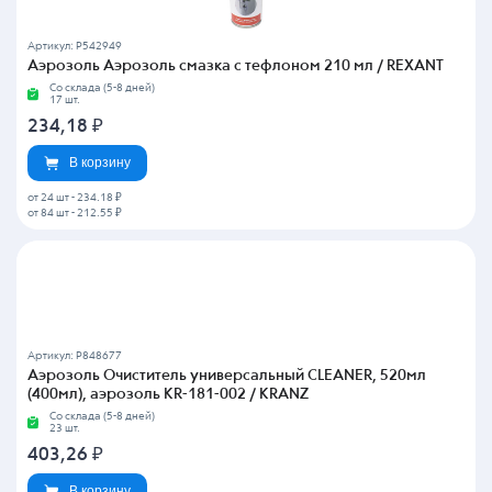
Артикул: P542949
Аэрозоль Аэрозоль смазка с тефлоном 210 мл / REXANT
Со склада (5-8 дней)
17 шт.
234,18
₽
В корзину
от 24 шт
-
234.18 ₽
от 84 шт
-
212.55 ₽
Артикул: P848677
Аэрозоль Очиститель универсальный CLEANER, 520мл
(400мл), аэрозоль KR-181-002 / KRANZ
Со склада (5-8 дней)
23 шт.
403,26
₽
В корзину