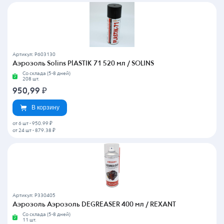
Артикул: P603130
Аэрозоль Solins PlASTIK 71 520 мл / SOLINS
Со склада (5-8 дней)
208 шт.
950,99
₽
В корзину
от 6 шт
-
950.99 ₽
от 24 шт
-
879.38 ₽
Артикул: P330405
Аэрозоль Аэрозоль DEGREASER 400 мл / REXANT
Со склада (5-8 дней)
11 шт.