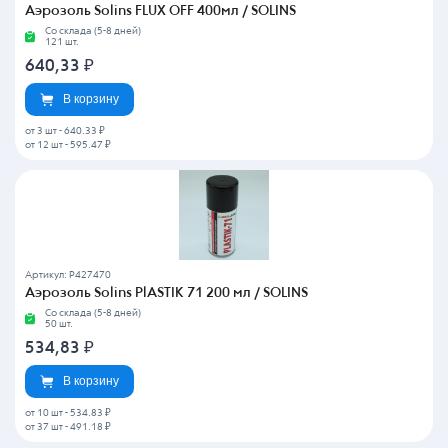
Аэрозоль Solins FLUX OFF 400мл / SOLINS
Со склада (5-8 дней)
121 шт.
640,33
₽
В корзину
от 3 шт
-
640.33 ₽
от 12 шт
-
595.47 ₽
Артикул: P427470
Аэрозоль Solins PlASTIK 71 200 мл / SOLINS
Со склада (5-8 дней)
50 шт.
534,83
₽
В корзину
от 10 шт
-
534.83 ₽
от 37 шт
-
491.18 ₽