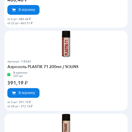
486,46
₽
В корзину
от 3 шт
-
486.46 ₽
от 22 шт
-
463.51 ₽
Артикул: 118343
Аэрозоль PLASTIK 71 200мл / SOLINS
В наличии
207 шт.
391,19
₽
В корзину
от 3 шт
-
391.19 ₽
от 28 шт
-
372.74 ₽