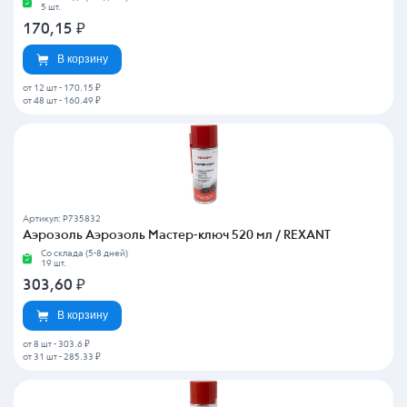
5 шт.
170,15
₽
В корзину
от 12 шт
-
170.15 ₽
от 48 шт
-
160.49 ₽
Артикул: P735832
Аэрозоль Аэрозоль Мастер-ключ 520 мл / REXANT
Со склада (5-8 дней)
19 шт.
303,60
₽
В корзину
от 8 шт
-
303.6 ₽
от 31 шт
-
285.33 ₽