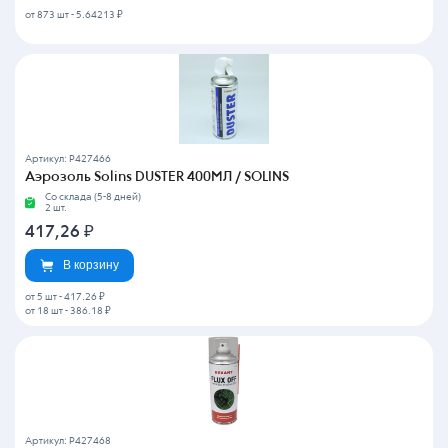
от 873 шт
-
5.64213 ₽
Артикул: P427466
Аэрозоль Solins DUSTER 400МЛ / SOLINS
Со склада (5-8 дней)
2 шт.
417,26
₽
В корзину
от 5 шт
-
417.26 ₽
от 18 шт
-
386.18 ₽
Артикул: P427468