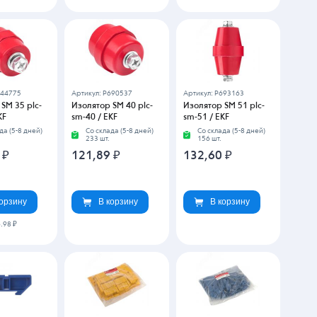
544775
Артикул: P690537
Артикул: P693163
SM 35 plc-
Изолятор SM 40 plc-
Изолятор SM 51 plc-
KF
sm-40 / EKF
sm-51 / EKF
да (5-8 дней)
Со склада (5-8 дней)
Со склада (5-8 дней)
233 шт.
156 шт.
8
₽
121,89
₽
132,60
₽
корзину
В корзину
В корзину
.98 ₽