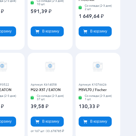
PHOENIX
да (2-3 дня)
Со склада (2-3 дня)
10 шт.
Со склада (2-3 дня)
2 шт.
6
₽
591,39
₽
1 649,64
₽
корзину
В корзину
В корзину
693522
Артикул: K614058
Артикул: K1076626
 EATON
M22-XST / EATON
MSVL70 / Fischer
да (2-3 дня)
Со склада (2-3 дня)
Со склада (2-3 дня)
37 шт.
1 шт.
7
₽
39,58
₽
130,33
₽
корзину
В корзину
В корзину
от 167 шт
-
33.678785 ₽