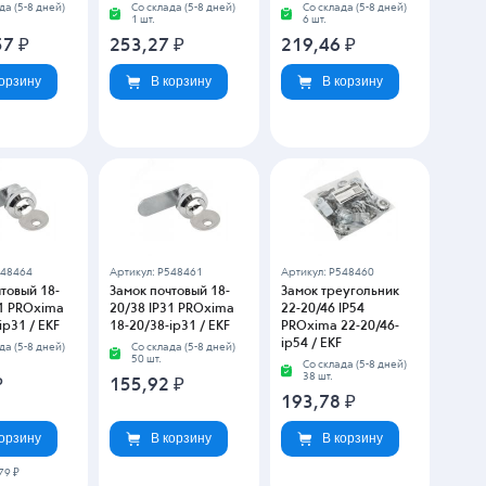
да (5-8 дней)
Со склада (5-8 дней)
Со склада (5-8 дней)
1 шт.
6 шт.
57
₽
253,27
₽
219,46
₽
корзину
В корзину
В корзину
548464
Артикул: P548461
Артикул: P548460
товый 18-
Замок почтовый 18-
Замок треугольник
31 PROxima
20/38 IP31 PROxima
22-20/46 IP54
ip31 / EKF
18-20/38-ip31 / EKF
PROxima 22-20/46-
ip54 / EKF
да (5-8 дней)
Со склада (5-8 дней)
50 шт.
Со склада (5-8 дней)
38 шт.
₽
155,92
₽
193,78
₽
корзину
В корзину
В корзину
79 ₽