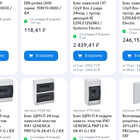
00
DIN-рейка L600
Бокс навесной ОП
Бокс нав
0030 /
оцинк. YDN10-0060 /
City9 Box 2 ряда
City9 Box 
IEK
24мод. с прозр.
прозр. д
дверцей SE
EZ9EAB10
-8 дней)
Со склада (5-8 дней)
141 шт.
EZ9E212S2SRU /
Electric
Systeme Electric
118,41
₽
Со скла
13 шт.
Со склада (5-8 дней)
5 шт.
246,1
2 439,41
₽
ину
В корзину
В корзину
В 
от 3 шт
-
2552.71 ₽
от 10 шт
-
24
от 5 шт
-
2439.41 ₽
от 38 шт
-
23
8
Артикул: P545182
Артикул: P797408
Артикул: P
8 мод.
Бокс ЩРН-П-24 мод.
Бокс ЩРН-П-4 модуля
Вентиляц
стик
навесной пластик
навесн. пластик IP41
решётка 
A
IP41 GENERICA
GENERICA MKP12-N-
291x291 
-G / IEK
MKP12-N-24-41-G / IEK
04-41-G / IEK
PROxima 
EKF
-8 дней)
Со склада (5-8 дней)
Со склада (5-8 дней)