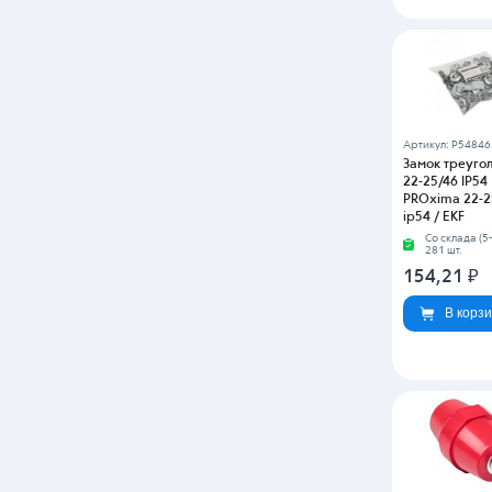
Артикул: P54846
Замок треуго
22-25/46 IP54
PROxima 22-2
ip54 / EKF
Со склада (5
281 шт.
154,21
₽
В корз