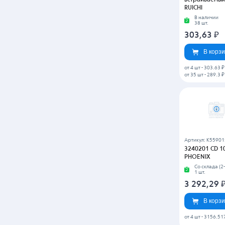
встраиваемый,
RUICHI
В наличии
38 шт.
303,63
₽
В корз
от 4 шт
-
303.63 ₽
от 35 шт
-
289.3 ₽
Артикул: K55901
3240201 CD 1
PHOENIX
Со склада (2-
1 шт.
3 292,29
В корз
от 4 шт
-
3156.51