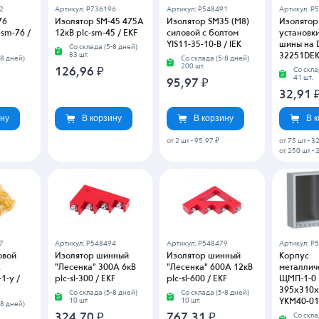
2
Артикул: P736196
Артикул: P548491
Артикул: P
76
Изолятор SM-45 475А
Изолятор SM35 (М8)
Изолятор
-sm-76 /
12кВ plc-sm-45 / EKF
силовой с болтом
установк
YIS11-35-10-B / IEK
шины на 
Со склада (5-8 дней)
83 шт.
32251DEK 
-8 дней)
Со склада (5-8 дней)
200 шт.
126,96
₽
Со скла
41 шт.
95,97
₽
32,91
ину
В корзину
В корзину
В 
от 2 шт
-
95.97 ₽
от 75 шт
-
32
от 250 шт
-
2
7
Артикул: P548494
Артикул: P548479
Артикул: P
овой
Изолятор шинный
Изолятор шинный
Корпус
.
"Лесенка" 300А 6кВ
"Лесенка" 600А 12кВ
металлич
1-y /
plc-sl-300 / EKF
plc-sl-600 / EKF
ЩМП-1-0
395х310х
Со склада (5-8 дней)
Со склада (5-8 дней)
10 шт.
10 шт.
YKM40-01-
-8 дней)
324,70
₽
767,31
₽
Со скла