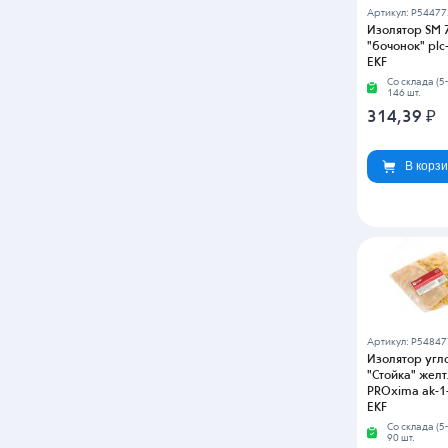
Артикул: P54477
Изолятор SM 
"бочонок" plc
EKF
Со склада (5
146 шт.
314,39
₽
В корз
Артикул: P54847
Изолятор угл
"Стойка" желт
PROxima ak-1-
EKF
Со склада (5
90 шт.