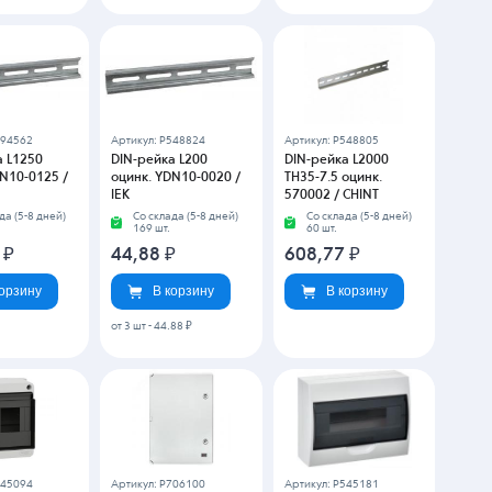
694562
Артикул: P548824
Артикул: P548805
а L1250
DIN-рейка L200
DIN-рейка L2000
N10-0125 /
оцинк. YDN10-0020 /
TH35-7.5 оцинк.
IEK
570002 / CHINT
да (5-8 дней)
Со склада (5-8 дней)
Со склада (5-8 дней)
169 шт.
60 шт.
5
₽
44,88
₽
608,77
₽
корзину
В корзину
В корзину
от 3 шт
-
44.88 ₽
545094
Артикул: P706100
Артикул: P545181