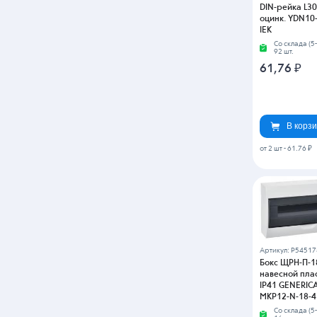
DIN-рейка L3
оцинк. YDN10-
IEK
Со склада (5
92 шт.
61,76
₽
В корз
от 2 шт
-
61.76 ₽
Артикул: P54517
Бокс ЩРН-П-1
навесной пла
IP41 GENERIC
MKP12-N-18-41
Со склада (5