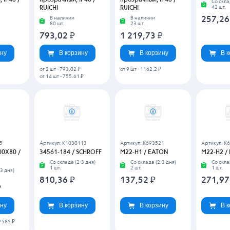
 IP40 /
прозрачный, IP40 /
прозрачный, IP40 /
Со скла
42 шт.
RUICHI
RUICHI
В наличии
В наличии
257,2
80 шт.
23 шт.
793,02
₽
1 219,73
₽
ину
В корзину
В корзину
В 
от 2 шт
-
793.02 ₽
от 9 шт
-
1162.2 ₽
от 14 шт
-
755.61 ₽
5
Артикул: K1030113
Артикул: K693521
Артикул: K
00X80 /
34561-184 / SCHROFF
M22-H1 / EATON
M22-H2 /
Со склада (2-3 дня)
Со склада (2-3 дня)
Со скла
1 шт.
2 шт.
1 шт.
3 дня)
810,36
₽
137,52
₽
271,9
₽
ину
В корзину
В корзину
В 
7585 ₽