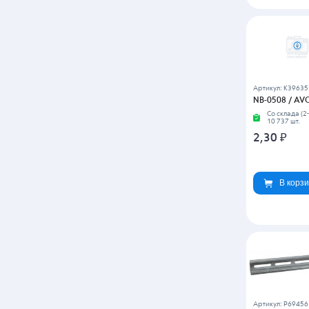
Артикул: K3963
NB-0508 / AV
Со склада (2-
10 737 шт.
2,30
₽
В корз
Артикул: P69456