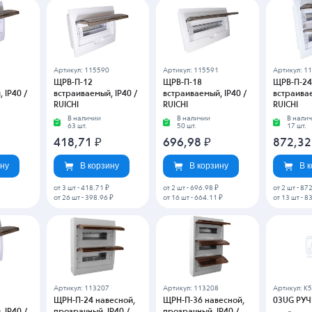
Артикул: 115590
Артикул: 115591
Артикул: 1
ЩРВ-П-12
ЩРВ-П-18
ЩРВ-П-24
 IP40 /
встраиваемый, IP40 /
встраиваемый, IP40 /
встраивае
RUICHI
RUICHI
RUICHI
В наличии
В наличии
В нали
63 шт.
50 шт.
17 шт.
418,71
₽
696,98
₽
872,3
ину
В корзину
В корзину
В 
от 3 шт
-
418.71 ₽
от 2 шт
-
696.98 ₽
от 2 шт
-
872
от 26 шт
-
398.96 ₽
от 16 шт
-
664.11 ₽
от 13 шт
-
83
Артикул: 113207
Артикул: 113208
Артикул: K
ЩРН-П-24 навесной,
ЩРН-П-36 навесной,
03UG РУЧ