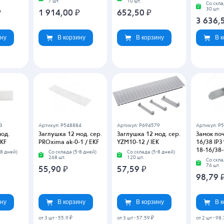
7 шт.
10 шт.
Со скла
30 шт.
₽
1 914,00
₽
652,50
₽
3 636,
ину
В корзину
В корзину
В 
3
Артикул: P548884
Артикул: P694579
Артикул: P
мод.
Заглушка 12 мод. сер.
Заглушка 12 мод. сер.
Замок поч
EKF
PROxima ak-0-1 / EKF
YZM10-12 / IEK
16/38 IP
18-16/38-
-8 дней)
Со склада (5-8 дней)
Со склада (5-8 дней)
268 шт.
120 шт.
Со скла
76 шт.
55,90
₽
57,59
₽
98,79
ину
В корзину
В корзину
В 
от 3 шт
-
55.9 ₽
от 3 шт
-
57.59 ₽
от 2 шт
-
98.