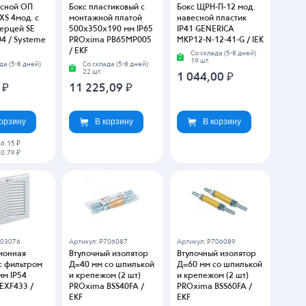
есной ОП
Бокс пластиковый с
Бокс ЩРН-П-12 мод.
XS 4мод. с
монтажной платой
навесной пластик
верцей SE
500х350х190 мм IP65
IP41 GENERICA
4 / Systeme
PROxima PB65MP005
MKP12-N-12-41-G / IEK
/ EKF
Со склада (5-8 дней)
19 шт.
да (5-8 дней)
Со склада (5-8 дней)
22 шт.
1 044,00
₽
5
₽
11 225,09
₽
корзину
В корзину
В корзину
6.15 ₽
0.79 ₽
703076
Артикул: P706087
Артикул: P706089
ионная
Втулочный изолятор
Втулочный изолятор
с фильтром
Д=40 мм со шпилькой
Д=60 мм со шпилькой
мм IP54
и крепежом (2 шт)
и крепежом (2 шт)
EXF433 /
PROxima BSS40FA /
PROxima BSS60FA /
EKF
EKF