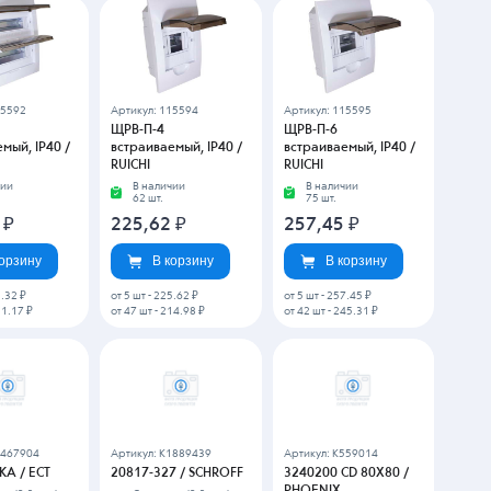
15592
Артикул: 115594
Артикул: 115595
ЩРВ-П-4
ЩРВ-П-6
мый, IP40 /
встраиваемый, IP40 /
встраиваемый, IP40 /
RUICHI
RUICHI
чии
В наличии
В наличии
62 шт.
75 шт.
2
₽
225,62
₽
257,45
₽
корзину
В корзину
В корзину
.32 ₽
от 5 шт
-
225.62 ₽
от 5 шт
-
257.45 ₽
1.17 ₽
от 47 шт
-
214.98 ₽
от 42 шт
-
245.31 ₽
5467904
Артикул: K1889439
Артикул: K559014
КА / ECT
20817-327 / SCHROFF
3240200 CD 80X80 /