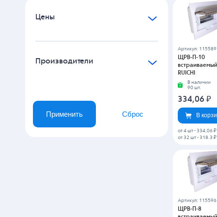
Цены
Артикул: 115589
ЩРВ-П-10
Производители
встраиваемый,
RUICHI
В наличии
90 шт.
334,06
₽
Применить
Сброс
В корз
от 4 шт
-
334.06 ₽
от 32 шт
-
318.3 ₽
Артикул: 115596
ЩРВ-П-8