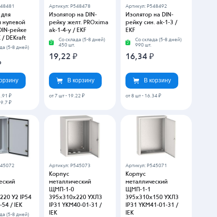
548481
Артикул: P548478
Артикул: P548492
 для
Изолятор на DIN-
Изолятор на DIN-
и нулевой
рейку желт. PROxima
рейку син. ak-1-3 /
DIN-рейке
ak-1-4-y / EKF
EKF
/ DEKraft
Со склада (5-8 дней)
Со склада (5-8 дней)
450 шт.
990 шт.
да (5-8 дней)
19,22
₽
16,34
₽
₽
корзину
В корзину
В корзину
.91 ₽
от 7 шт
-
19.22 ₽
от 8 шт
-
16.34 ₽
9.7 ₽
545072
Артикул: P545073
Артикул: P545071
Корпус
Корпус
еский
металлический
металлический
ЩМП-1-0
ЩМП-1-1
220 У2 IP54
395х310х220 УХЛ3
395х310х150 УХЛ3
54 / IEK
IP31 YKM40-01-31 /
IP31 YKM41-01-31 /
IEK
IEK
да (5-8 дней)