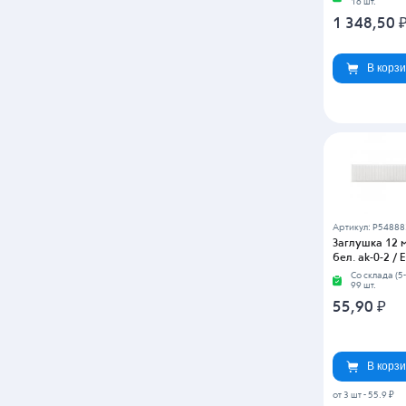
16 шт.
1 348,50
В корз
Артикул: P54888
Заглушка 12 
бел. ak-0-2 / 
Со склада (5
99 шт.
55,90
₽
В корз
от 3 шт
-
55.9 ₽