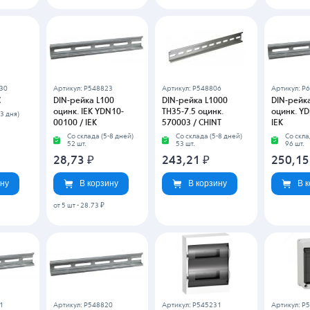
530
Артикул: P548823
Артикул: P548806
Артикул: P
C
DIN-рейка L100
DIN-рейка L1000
DIN-рейк
оцинк. IEK YDN10-
TH35-7.5 оцинк.
оцинк. YD
3 дня)
00100 / IEK
570003 / CHINT
IEK
Со склада (5-8 дней)
Со склада (5-8 дней)
Со скла
52 шт.
53 шт.
96 шт.
28,73
₽
243,21
₽
250,1
ину
В корзину
В корзину
В 
от 5 шт
-
28.73 ₽
1
Артикул: P548820
Артикул: P545231
Артикул: P