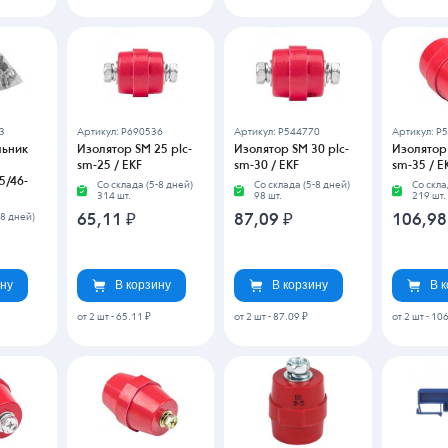
3
Артикул: P690536
Артикул: P544770
Артикул: P
льник
Изолятор SM 25 plc-
Изолятор SM 30 plc-
Изолятор 
sm-25 / EKF
sm-30 / EKF
sm-35 / E
5/46-
Со склада (5-8 дней)
Со склада (5-8 дней)
Со скла
314 шт.
98 шт.
219 шт.
-8 дней)
65,11
₽
87,09
₽
106,9
ину
В корзину
В корзину
В 
от 2 шт
-
65.11 ₽
от 2 шт
-
87.09 ₽
от 2 шт
-
106