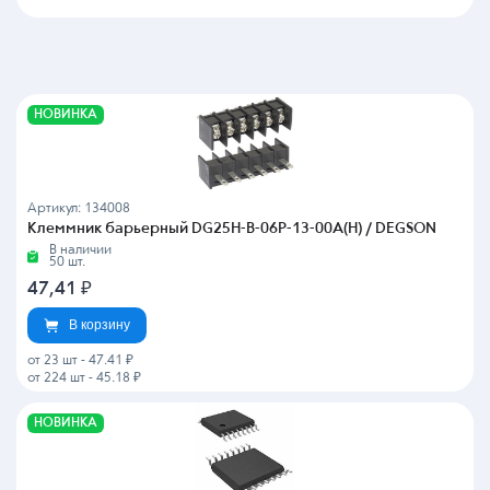
НОВИНКА
Артикул: 134008
Клеммник барьерный DG25H-B-06P-13-00A(H) / DEGSON
В наличии
50 шт.
47,41
₽
В корзину
от 23 шт
-
47.41 ₽
от 224 шт
-
45.18 ₽
НОВИНКА