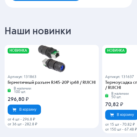
Наши новинки
НОВИНКА
НОВИНКА
Артикул: 131863
Артикул: 131637
Герметичный разъем RJ45-20P ip68 / RUICHI
Термоусадка сп
/ RUICHI
В наличии
100 шт.
В наличии
50 шт.
296,80
₽
70,82
₽
В корзину
В корзину
от 4 шт
-
296.8 ₽
от 36 шт
-
282.8 ₽
от 15 шт
-
70.82 ₽
от 150 шт
-
67.48 