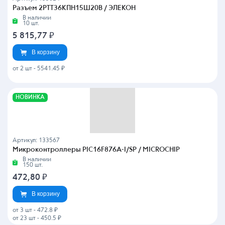
Разъем 2РТТ36КПН15Ш20В / ЭЛЕКОН
В наличии
10 шт.
5 815,77
₽
В корзину
от 2 шт
-
5541.45 ₽
НОВИНКА
Артикул: 133567
Микроконтроллеры PIC16F876A-I/SP / MICROCHIP
В наличии
150 шт.
472,80
₽
В корзину
от 3 шт
-
472.8 ₽
от 23 шт
-
450.5 ₽