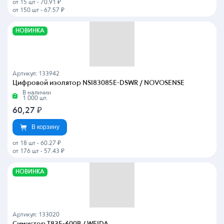
от 15 шт
-
70.91 ₽
от 150 шт
-
67.57 ₽
НОВИНКА
Артикул: 133942
Цифровой изолятор NSI83085E-DSWR / NOVOSENSE
В наличии
1 000 шт.
60,27
₽
В корзину
от 18 шт
-
60.27 ₽
от 176 шт
-
57.43 ₽
НОВИНКА
Артикул: 133020
Симистор T835-600B / WEIDA