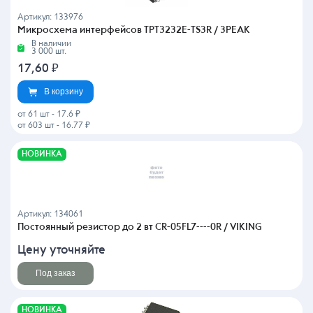
Артикул: 133976
Микросхема интерфейсов TPT3232E-TS3R / 3PEAK
В наличии
3 000 шт.
17,60
₽
В корзину
от 61 шт
-
17.6 ₽
от 603 шт
-
16.77 ₽
НОВИНКА
Артикул: 134061
Постоянный резистор до 2 вт CR-05FL7----0R / VIKING
Цену уточняйте
Под заказ
НОВИНКА