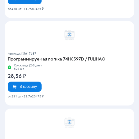
от 438 шт
-
11.7583475 ₽
Артикул: K5617637
Программируемая логика 74HC597D / FULIHAO
Со склада (2-3 дня)
523 шт.
28,56
₽
В корзину
от 231 шт
-
23.7620475 ₽