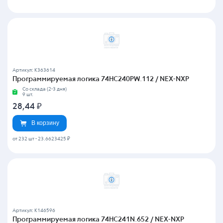
Артикул: K363614
Программируемая логика 74HC240PW.112 / NEX-NXP
Со склада (2-3 дня)
9 шт.
28,44
₽
В корзину
от 232 шт
-
23.6623425 ₽
Артикул: K146596
Программируемая логика 74HC241N.652 / NEX-NXP