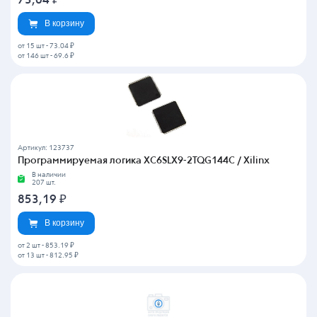
73,04
₽
В корзину
от 15 шт
-
73.04 ₽
от 146 шт
-
69.6 ₽
Артикул: 123737
Программируемая логика XC6SLX9-2TQG144C / Xilinx
В наличии
207 шт.
853,19
₽
В корзину
от 2 шт
-
853.19 ₽
от 13 шт
-
812.95 ₽