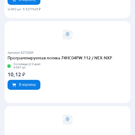
от 892 шт
-
5.5277625 ₽
Артикул: K272049
Программируемая логика 74HC04PW.112 / NEX-NXP
Со склада (2-3 дня)
6 067 шт.
10,12
₽
В корзину