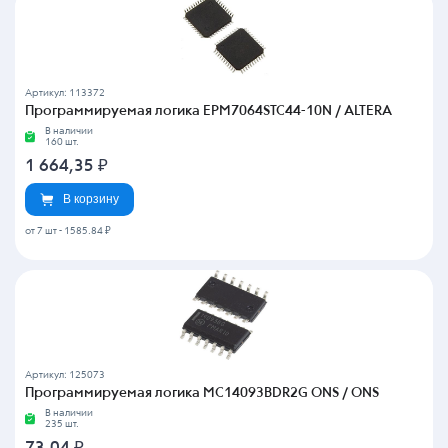
Артикул: 113372
Программируемая логика EPM7064STC44-10N / ALTERA
В наличии
160 шт.
1 664,35
₽
В корзину
от 7 шт
-
1585.84 ₽
Артикул: 125073
Программируемая логика MC14093BDR2G ONS / ONS
В наличии
235 шт.