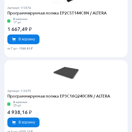
Артикул: 113374
Программируемая логика EP2C5T144C8N / ALTERA
В наличии
17 шт.
1 667,49
₽
В корзину
от 7 шт
-
1588.83 ₽
Артикул: 113375
Программируемая логика EP3C16Q240C8N / ALTERA
В наличии
25 шт.
4 938,16
₽
В корзину
от 3 шт
-
4705.23 ₽