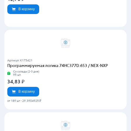
В корзину
Артикул: K175421
Программируемая логика 74HC377D.653 / NEX-NXP
Со склада (2-3 дня)
95 шт.
34,83
₽
В корзину
от 189 шт
-
29.3904925 ₽