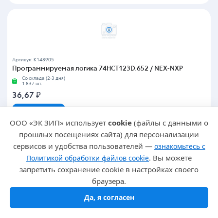
Артикул: K148905
Программируемая логика 74HCT123D.652 / NEX-NXP
Со склада (2-3 дня)
1 837 шт.
36,67
₽
В корзину
ООО «ЭК ЗИП» использует
cookie
(файлы с данными о
от 178 шт
-
31.047355 ₽
прошлых посещениях сайта) для персонализации
сервисов и удобства пользователей —
ознакомьтесь с
. Вы можете
Политикой обработки файлов cookie
запретить сохранение cookie в настройках своего
браузера.
Да, я согласен
Артикул: K26251
Программируемая логика 74HCT132D.652 / NEX-NXP
Со склада (2-3 дня)