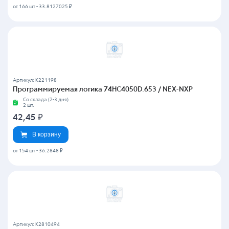
от 166 шт
-
33.8127025 ₽
Артикул: K221198
Программируемая логика 74HC4050D.653 / NEX-NXP
Со склада (2-3 дня)
2 шт.
42,45
₽
В корзину
от 154 шт
-
36.2848 ₽
Артикул: K2810494