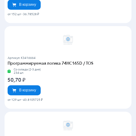
В корзину
от 152 шт
-
36.78528 ₽
Артикул: K3416664
Программируемая логика 74HC165D / TOS
Со склада (2-3 дня)
234 шт.
50,70
₽
В корзину
от 129 шт
-
43.8105725 ₽