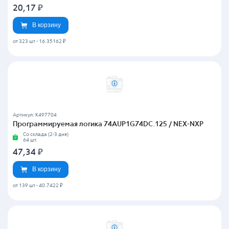
20,17
₽
В корзину
от 323 шт
-
16.35162 ₽
Артикул: K497704
Программируемая логика 74AUP1G74DC.125 / NEX-NXP
Со склада (2-3 дня)
64 шт.
47,34
₽
В корзину
от 139 шт
-
40.7422 ₽