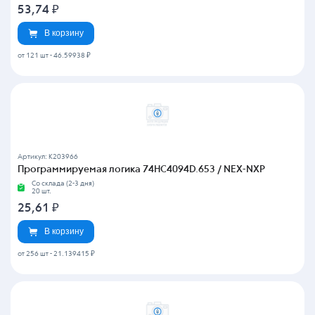
53,74
₽
В корзину
от 121 шт
-
46.59938 ₽
Артикул: K203966
Программируемая логика 74HC4094D.653 / NEX-NXP
Со склада (2-3 дня)
20 шт.
25,61
₽
В корзину
от 256 шт
-
21.139415 ₽