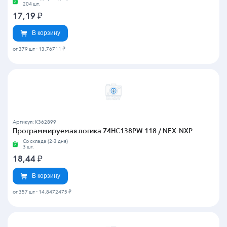
204 шт.
17,19
₽
В корзину
от 379 шт
-
13.76711 ₽
Артикул: K362899
Программируемая логика 74HC138PW.118 / NEX-NXP
Со склада (2-3 дня)
3 шт.
18,44
₽
В корзину
от 357 шт
-
14.8472475 ₽