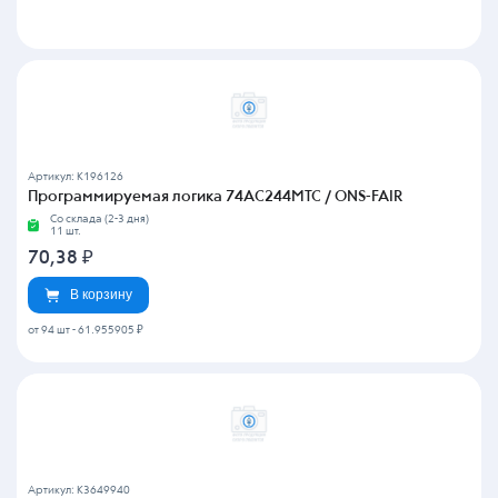
Артикул: K196126
Программируемая логика 74AC244MTC / ONS-FAIR
Со склада (2-3 дня)
11 шт.
70,38
₽
В корзину
от 94 шт
-
61.955905 ₽
Артикул: K3649940