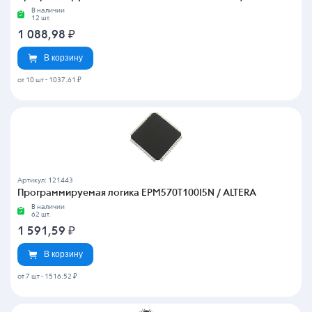
В наличии
12 шт.
1 088,98
₽
В корзину
от 10 шт
-
1037.61 ₽
Артикул: 121443
Программируемая логика EPM570T100I5N / ALTERA
В наличии
62 шт.
1 591,59
₽
В корзину
от 7 шт
-
1516.52 ₽