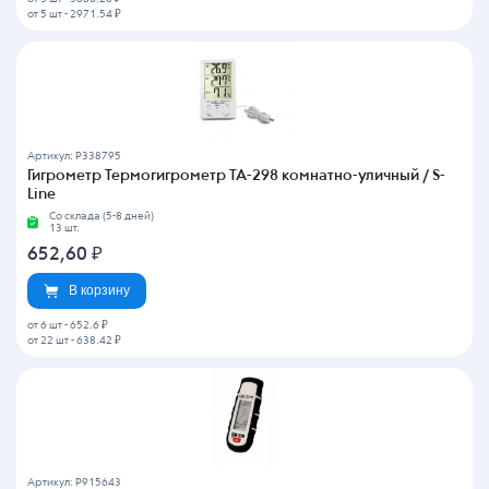
от 5 шт
-
2971.54 ₽
Артикул: P338795
Гигрометр Термогигрометр TA-298 комнатно-уличный / S-
Line
Со склада (5-8 дней)
13 шт.
652,60
₽
В корзину
от 6 шт
-
652.6 ₽
от 22 шт
-
638.42 ₽
Артикул: P915643