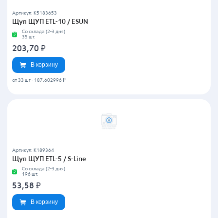
Артикул: K5183653
Щуп ЩУП ETL-10 / ESUN
Со склада (2-3 дня)
35 шт.
203,70
₽
В корзину
от 33 шт
-
187.602996 ₽
Артикул: K189364
Щуп ЩУП ETL-5 / S-Line
Со склада (2-3 дня)
196 шт.
53,58
₽
В корзину