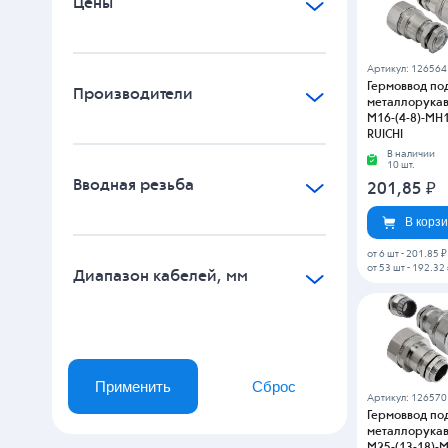
Цены
Артикул: 126564
Гермоввод по
Производители
металлорукав
M16-(4-8)-MH1
RUICHI
В наличии
10 шт.
Вводная резьба
201,85
₽
В корз
от 6 шт
-
201.85 ₽
от 53 шт
-
192.32 
Диапазон кабелей, мм
Применить
Сброс
Артикул: 126570