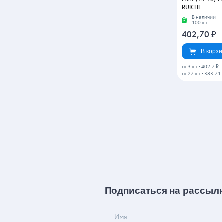
Гермоввод по
металлорукав
M25-(13-18)-M
RUICHI
В наличии
100 шт.
402,70
₽
В корз
от 3 шт
-
402.7 ₽
от 27 шт
-
383.71 
Подписаться на рассыл