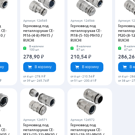
Артикул: 126565
Артикул: 126566
Артикул: 1
д
Гермоввод под
Гермоввод под
Гермовво
 CE-
металлорукав CE-
металлорукав CE-
металлор
0 /
M16-(4-8)-MH15 /
M18-(5-10)-MH10 /
M20-(8-12
RUICHI
RUICHI
RUICHI
В наличии
В наличии
В нали
100 шт.
87 шт.
67 шт.
278,90
₽
210,54
₽
286,2
ину
В корзину
В корзину
В 
от 4 шт
-
278.9 ₽
от 6 шт
-
210.54 ₽
от 4 шт
-
286
₽
от 39 шт
-
265.74 ₽
от 51 шт
-
200.61 ₽
от 38 шт
-
27
Артикул: 126571
Артикул: 126572