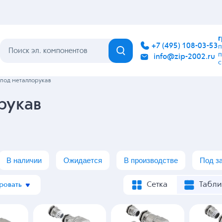
Каталог
Бренды
Гарантия
Покупателю
Контакты
под металлорукав
рукав
В наличии
Ожидается
В производстве
Под з
Сетка
Табли
ровать