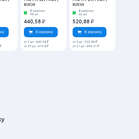
д
Гермоввод под
Гермоввод под
 CE-
металлорукав CE-
металлорукав CE-
H25 /
M32-(15-22)-MH20 /
M32-(19-25)-MH25 /
RUICHI
RUICHI
В наличии
В наличии
98 шт.
42 шт.
440,58
₽
520,88
₽
ину
В корзину
В корзину
от 3 шт
-
440.58 ₽
от 3 шт
-
520.88 ₽
₽
от 25 шт
-
419.8 ₽
от 21 шт
-
496.31 ₽
ку