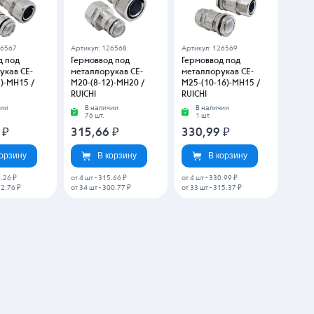
26567
Артикул: 126568
Артикул: 126569
д под
Гермоввод под
Гермоввод под
укав CE-
металлорукав CE-
металлорукав CE-
)-MH15 /
M20-(8-12)-MH20 /
M25-(10-16)-MH15 /
RUICHI
RUICHI
чии
В наличии
В наличии
76 шт.
1 шт.
6
₽
315,66
₽
330,99
₽
корзину
В корзину
В корзину
.26 ₽
от 4 шт
-
315.66 ₽
от 4 шт
-
330.99 ₽
2.76 ₽
от 34 шт
-
300.77 ₽
от 33 шт
-
315.37 ₽