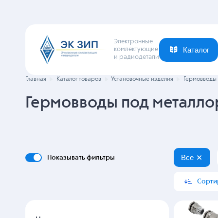
Электронные
комлектующие
и радиодетали
Каталог
Ваша отрасль
Новости
Компания
Главная
Каталог товаров
Установочные изделия
Гермовводы 
Гермовводы под металло
Все
Показывать фильтры
Сорти