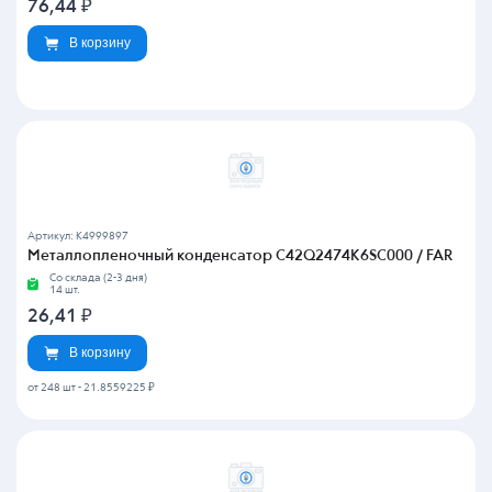
76,44
₽
В корзину
Артикул: K4999897
Металлопленочный конденсатор C42Q2474K6SC000 / FAR
Со склада (2-3 дня)
14 шт.
26,41
₽
В корзину
от 248 шт
-
21.8559225 ₽