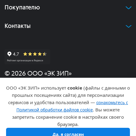
Покупателю
Контакты
© 2026 ООО «ЭК ЗИП»
ООО «ЭК ЗИП» использует
cookie
(файлы с данными о
Политика конфиденциальности
прошлых посещениях сайта) для персонализации
сервисов и удобства пользователей —
ознакомьтесь с
Разработка и продвижение
. Вы можете
Политикой обработки файлов cookie
запретить сохранение cookie в настройках своего
браузера.
Да, я согласен