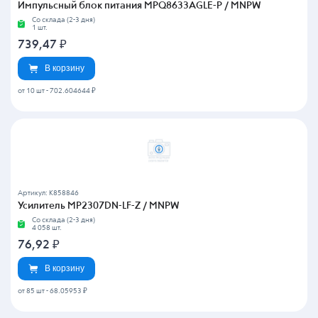
Импульсный блок питания MPQ8633AGLE-P / MNPW
Со склада (2-3 дня)
1 шт.
739,47
₽
В корзину
от 10 шт
-
702.604644 ₽
Артикул: K858846
Усилитель MP2307DN-LF-Z / MNPW
Со склада (2-3 дня)
4 058 шт.
76,92
₽
В корзину
от 85 шт
-
68.05953 ₽