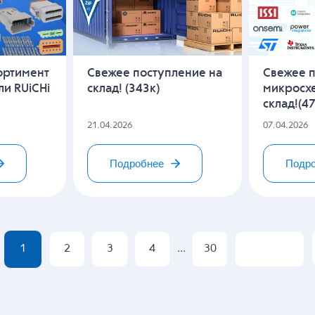
ортимент
Свежее поступление на
Свежее 
ли RUiCHi
склад! (343к)
микросх
склад!(4
21.04.2026
07.04.2026
Подробнее
Подр
1
2
3
4
...
30