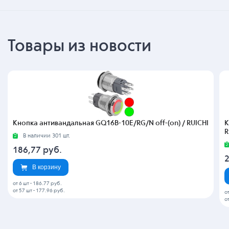
Товары из новости
Кнопка антивандальная GQ16B-10E/RG/N off-(on) / RUICHI
К
R
В наличии 301 шт.
186,77
руб.
В корзину
от 6 шт
-
186.77 руб.
от 57 шт
-
177.96 руб.
о
о