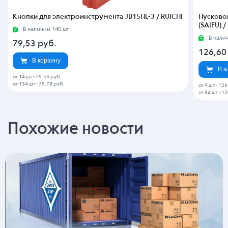
Кнопки для электроинструмента JB15HL-3 / RUICHI
Пусково
(SAIFU) /
В наличии 140 шт.
В нали
79,53
руб.
126,6
В корзину
В к
от 14 шт
-
79.53 руб.
от 134 шт
-
75.78 руб.
от 9 шт
-
126
от 84 шт
-
12
Похожие новости