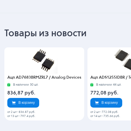
Товары из новости
Ацп AD7683BRMZRL7 / Analog Devices
Ацп ADS1255IDBR / T
В наличии 30 шт.
В наличии 44 шт.
836,87
руб.
772,08
руб.
В корзину
В корзину
от 2 шт
-
836.87 руб.
от 2 шт
-
772.08 руб.
от 13 шт
-
797.4 руб.
от 14 шт
-
735.66 руб.