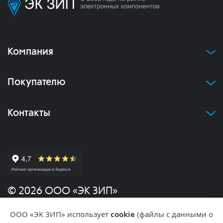
Компания
Покупателю
Контакты
© 2026 ООО «ЭК ЗИП»
ООО «ЭК ЗИП» использует
cookie
(файлы с данными о
Политика конфиденциальности