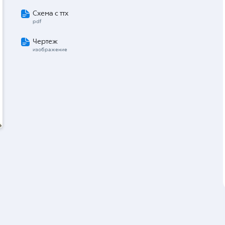
Схема с ттх
pdf
Чертеж
изображение