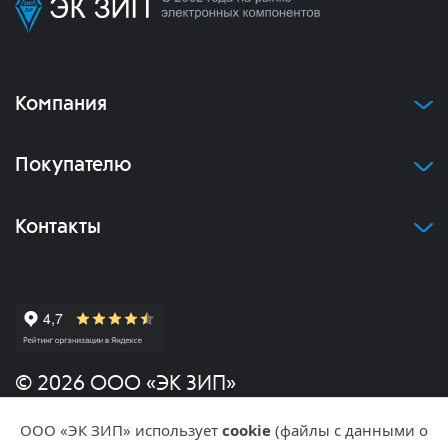
Компания
Покупателю
Контакты
© 2026 ООО «ЭК ЗИП»
ООО «ЭК ЗИП» использует
cookie
(файлы с данными о
Политика конфиденциальности