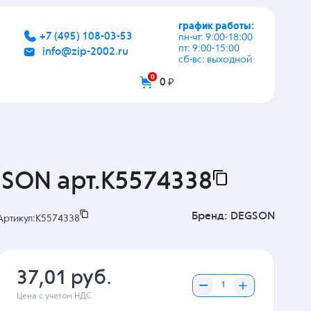
график работы:
+7 (495) 108-03-53
пн-чт: 9:00-18:00
пт: 9:00-15:00
info@zip-2002.ru
сб-вс: выходной
0
0 ₽
GSON арт.K5574338
Бренд:
DEGSON
Артикул:
K5574338
37,01 руб.
Цена с учетом НДС