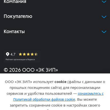
Компания
Покупателю
Контакты
© 2026 ООО «ЭК ЗИП»
ООО «ЭК ЗИП» использует
cookie
(файлы с данными о
Политика конфиденциальности
прошлых посещениях сайта) для персонализации
сервисов и удобства пользователей —
ознакомьтесь с
Разработка и продвижение
. Вы можете
Политикой обработки файлов cookie
запретить сохранение cookie в настройках своего