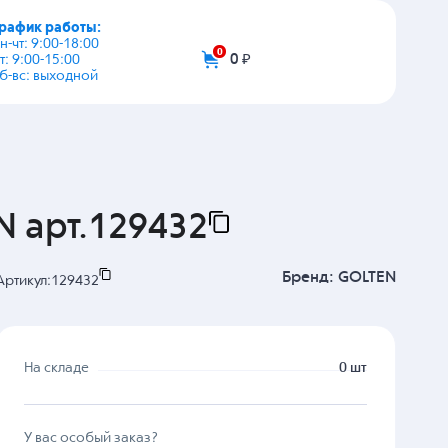
график работы:
+7 (495) 108-03-53
пн-чт: 9:00-18:00
пт: 9:00-15:00
info@zip-2002.ru
сб-вс: выходной
0
0 ₽
N арт.129432
Бренд:
GOLTEN
Артикул:
129432
На складе
0 шт