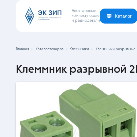
Электронные
комлектующие
и радиодетали
Каталог
Ваша отрасль
Новости
Компания
Главная
Каталог товаров
Клеммники
Клеммники разрывные
Клеммник разрывной 2E