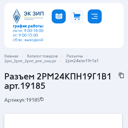
график работы:
пн-чт: 9:00-18:00
пт: 9:00-15:00
сб-вс: выходной
Главная
Каталог товаров
Разъемы
2рм24кпн19г1в1
2рм_2рмг_2рмт_рмг_онц-рг
Разъем 2РМ24КПН19Г1В1
арт.19185
Артикул:
19185