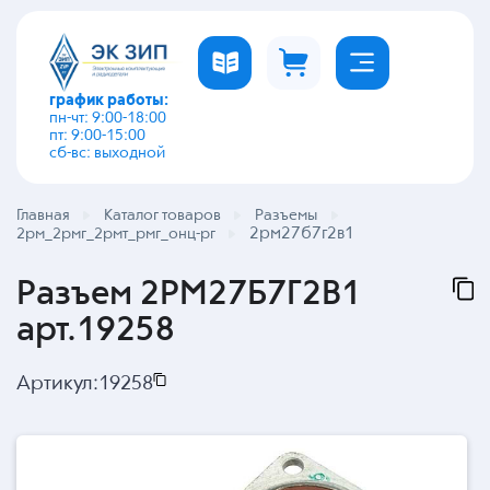
график работы:
пн-чт: 9:00-18:00
пт: 9:00-15:00
сб-вс: выходной
Главная
Каталог товаров
Разъемы
2рм27б7г2в1
2рм_2рмг_2рмт_рмг_онц-рг
Разъем 2РМ27Б7Г2В1
арт.19258
Артикул:
19258