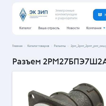
Электронные
комлектующие
и радиодетали
Каталог
Ваша отрасль
Новости
Компания
Главная
Каталог товаров
Разъемы
2рм_2рмг_2рмт_рмг_онц-
Разъем 2РМ27БПЭ7Ш2А1