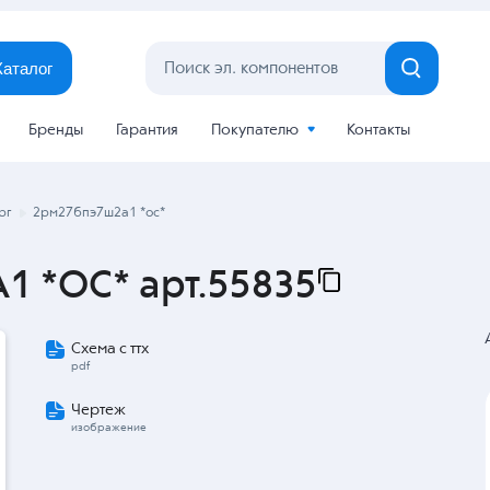
Каталог
Бренды
Гарантия
Покупателю
Контакты
рг
2рм27бпэ7ш2а1 *ос*
 *ОС* арт.55835
Схема с ттх
pdf
Чертеж
изображение