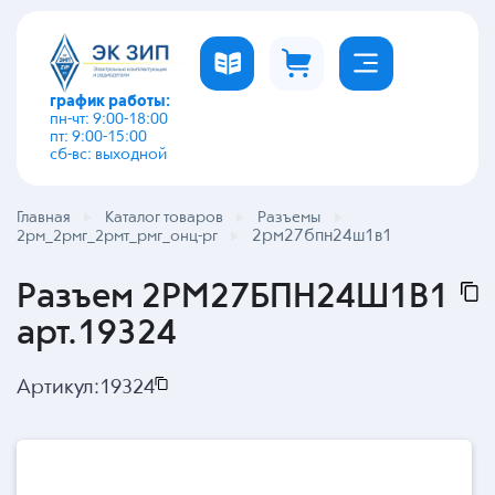
график работы:
пн-чт: 9:00-18:00
пт: 9:00-15:00
сб-вс: выходной
Главная
Каталог товаров
Разъемы
2рм27бпн24ш1в1
2рм_2рмг_2рмт_рмг_онц-рг
Разъем 2РМ27БПН24Ш1В1
арт.19324
Артикул:
19324