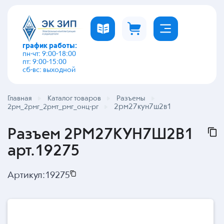
график работы:
пн-чт: 9:00-18:00
пт: 9:00-15:00
сб-вс: выходной
Главная
Каталог товаров
Разъемы
2рм27кун7ш2в1
2рм_2рмг_2рмт_рмг_онц-рг
Разъем 2РМ27КУН7Ш2В1
арт.19275
Артикул:
19275