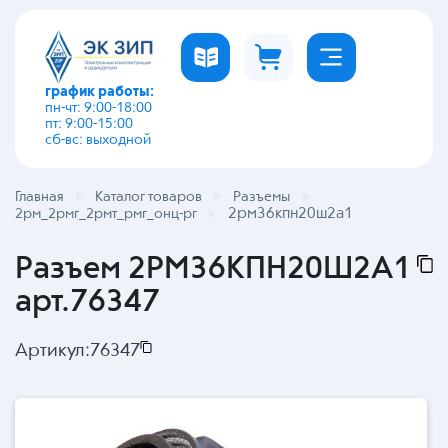
график работы:
пн-чт: 9:00-18:00
пт: 9:00-15:00
сб-вс: выходной
Главная
Каталог товаров
Разъемы
2рм36кпн20ш2а1
2рм_2рмг_2рмт_рмг_онц-рг
Разъем 2РМ36КПН20Ш2А1
арт.76347
Артикул:
76347