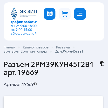
график работы:
пн-чт: 9:00-18:00
пт: 9:00-15:00
сб-вс: выходной
Главная
Каталог товаров
Разъемы
2рм39кун45г2в1
2рм_2рмг_2рмт_рмг_онц-рг
Разъем 2РМ39КУН45Г2В1
арт.19669
Артикул:
19669