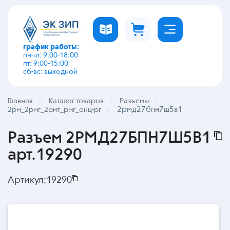
график работы:
пн-чт: 9:00-18:00
пт: 9:00-15:00
сб-вс: выходной
Главная
Каталог товаров
Разъемы
2рмд27бпн7ш5в1
2рм_2рмг_2рмт_рмг_онц-рг
Разъем 2РМД27БПН7Ш5В1
арт.19290
Артикул:
19290