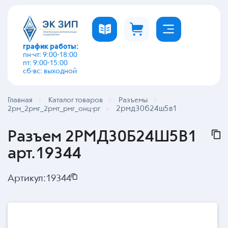
график работы:
пн-чт: 9:00-18:00
пт: 9:00-15:00
сб-вс: выходной
Главная
Каталог товаров
Разъемы
2рмд30б24ш5в1
2рм_2рмг_2рмт_рмг_онц-рг
Разъем 2РМД30Б24Ш5В1
арт.19344
Артикул:
19344