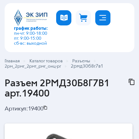
график работы:
пн-чт: 9:00-18:00
пт: 9:00-15:00
сб-вс: выходной
Главная
Каталог товаров
Разъемы
2рмд30б8г7в1
2рм_2рмг_2рмт_рмг_онц-рг
Разъем 2РМД30Б8Г7В1
арт.19400
Артикул:
19400