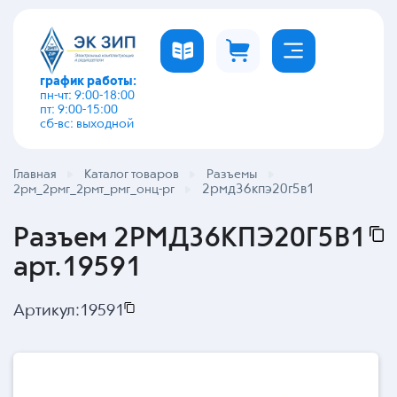
график работы:
пн-чт: 9:00-18:00
пт: 9:00-15:00
сб-вс: выходной
Главная
Каталог товаров
Разъемы
2рмд36кпэ20г5в1
2рм_2рмг_2рмт_рмг_онц-рг
Разъем 2РМД36КПЭ20Г5В1
арт.19591
Артикул:
19591