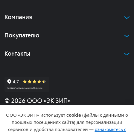
Компания
Покупателю
Контакты
© 2026 ООО «ЭК ЗИП»
ООО «ЭК ЗИП» использует
cookie
(файлы с данными о
Политика конфиденциальности
прошлых посещениях сайта) для персонализации
сервисов и удобства пользователей —
ознакомьтесь с
Разработка и продвижение