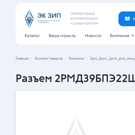
Электронные
комлектующие
и радиодетали
Каталог
Ваша отрасль
Новости
Компания
Главная
Каталог товаров
Разъемы
2рм_2рмг_2рмт_рмг_онц-
Разъем 2РМД39БПЭ22Ш