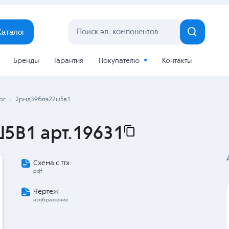
Каталог
Бренды
Гарантия
Покупателю
Контакты
рг
2рмд39бпэ22ш5в1
5В1 арт.19631
Схема с ттх
pdf
Чертеж
изображение