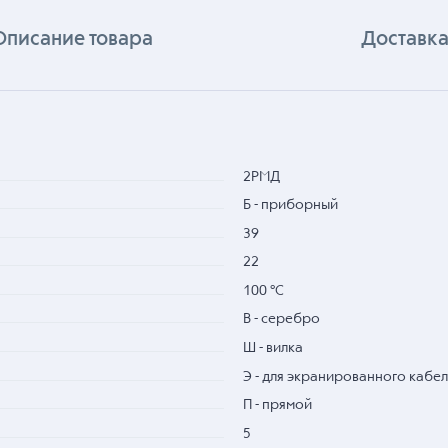
Описание товара
Доставка
2РМД
Б - приборный
39
22
100 °С
В - серебро
Ш - вилка
Э - для экранированного кабел
П - прямой
5