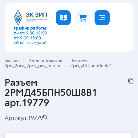
график работы:
пн-чт: 9:00-18:00
пт: 9:00-15:00
сб-вс: выходной
Главная
Каталог товаров
Разъемы
2рмд45бпн50ш8в1
2рм_2рмг_2рмт_рмг_онц-рг
Разъем
2РМД45БПН50Ш8В1
арт.19779
Артикул:
19779