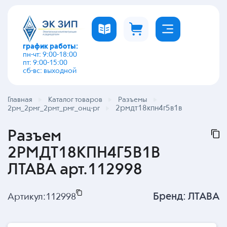
график работы:
пн-чт: 9:00-18:00
пт: 9:00-15:00
сб-вс: выходной
Главная
Каталог товаров
Разъемы
2рмдт18кпн4г5в1в
2рм_2рмг_2рмт_рмг_онц-рг
Разъем
2РМДТ18КПН4Г5В1В
ЛТАВА арт.112998
Бренд:
ЛТАВА
Артикул:
112998