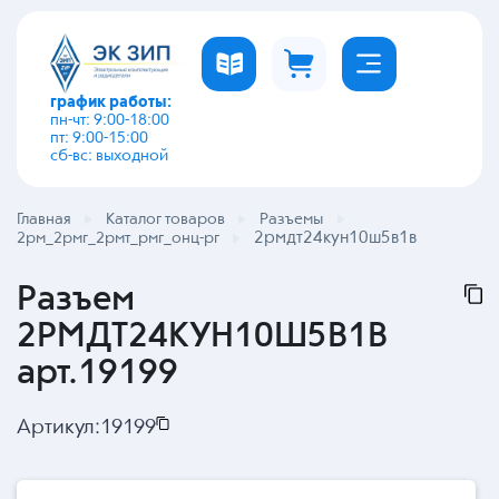
график работы:
пн-чт: 9:00-18:00
пт: 9:00-15:00
сб-вс: выходной
Главная
Каталог товаров
Разъемы
2рмдт24кун10ш5в1в
2рм_2рмг_2рмт_рмг_онц-рг
Разъем
2РМДТ24КУН10Ш5В1В
арт.19199
Артикул:
19199