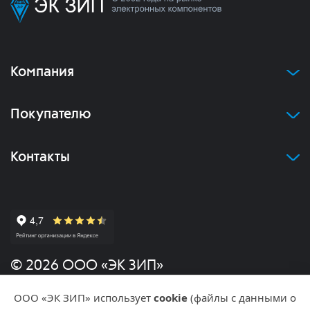
Компания
Покупателю
Контакты
© 2026 ООО «ЭК ЗИП»
ООО «ЭК ЗИП» использует
cookie
(файлы с данными о
Политика конфиденциальности