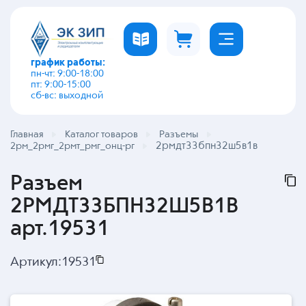
график работы:
пн-чт: 9:00-18:00
пт: 9:00-15:00
сб-вс: выходной
Главная
Каталог товаров
Разъемы
2рмдт33бпн32ш5в1в
2рм_2рмг_2рмт_рмг_онц-рг
Разъем
2РМДТ33БПН32Ш5В1В
арт.19531
Артикул:
19531