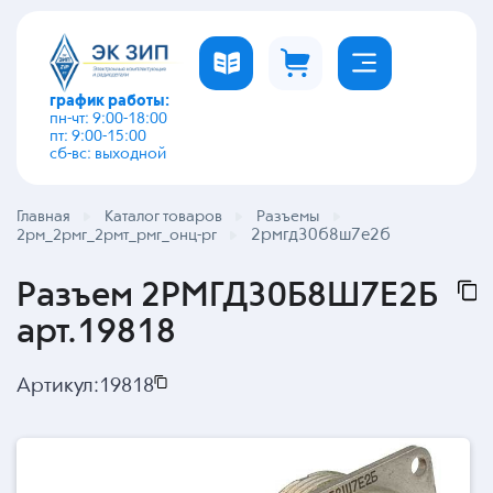
график работы:
пн-чт: 9:00-18:00
пт: 9:00-15:00
сб-вс: выходной
Главная
Каталог товаров
Разъемы
2рмгд30б8ш7е2б
2рм_2рмг_2рмт_рмг_онц-рг
Разъем 2РМГД30Б8Ш7Е2Б
арт.19818
Артикул:
19818