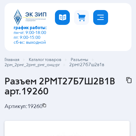
график работы:
пн-чт: 9:00-18:00
пт: 9:00-15:00
сб-вс: выходной
Главная
Каталог товаров
Разъемы
2рмт27б7ш2в1в
2рм_2рмг_2рмт_рмг_онц-рг
Разъем 2РМТ27Б7Ш2В1В
арт.19260
Артикул:
19260