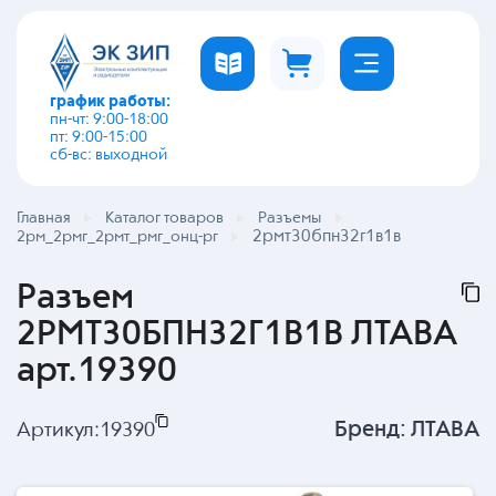
график работы:
пн-чт: 9:00-18:00
пт: 9:00-15:00
сб-вс: выходной
Главная
Каталог товаров
Разъемы
2рмт30бпн32г1в1в
2рм_2рмг_2рмт_рмг_онц-рг
Разъем
2РМТ30БПН32Г1В1В ЛТАВА
арт.19390
Бренд:
ЛТАВА
Артикул:
19390