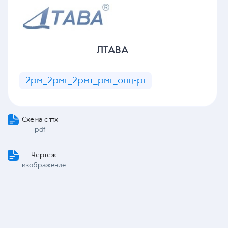
ЛТАВА
2рм_2рмг_2рмт_рмг_онц-рг
Схема с ттх
pdf
Чертеж
изображение