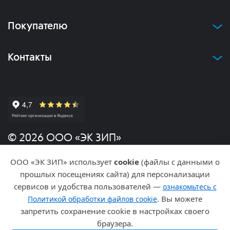
Покупателю
Контакты
© 2026 ООО «ЭК ЗИП»
ООО «ЭК ЗИП» использует
cookie
(файлы с данными о
Политика конфиденциальности
прошлых посещениях сайта) для персонализации
сервисов и удобства пользователей —
ознакомьтесь с
Разработка и продвижение
. Вы можете
Политикой обработки файлов cookie
запретить сохранение cookie в настройках своего
браузера.