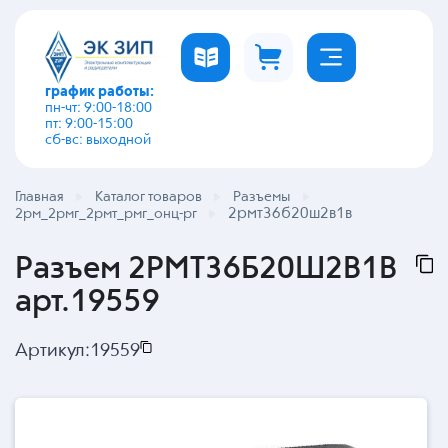
график работы:
пн-чт: 9:00-18:00
пт: 9:00-15:00
сб-вс: выходной
Главная
Каталог товаров
Разъемы
2рмт36б20ш2в1в
2рм_2рмг_2рмт_рмг_онц-рг
Разъем 2РМТ36Б20Ш2В1В
арт.19559
Артикул:
19559