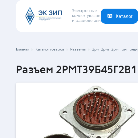
Электронные
комлектующие
и радиодетали
Каталог
Ваша отрасль
Новости
Компания
Главная
Каталог товаров
Разъемы
2рм_2рмг_2рмт_рмг_онц-
Разъем 2РМТ39Б45Г2В1