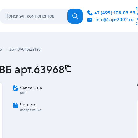
Каталог
Бренды
Гарантия
Покупателю
Контакты
рг
2рмт39б45г2в1вб
ВБ арт.63968
Схема с ттх
pdf
Чертеж
изображение